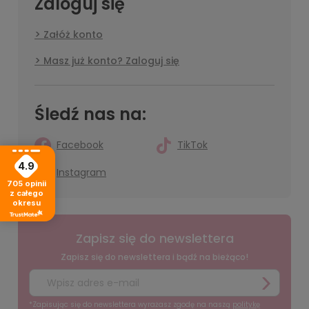
Zaloguj się
Załóż konto
Masz już konto? Zaloguj się
Śledź nas na:
Facebook
TikTok
4.9
Instagram
705
opinii
z całego
okresu
Zapisz się do newslettera
Zapisz się do newslettera i bądź na bieżąco!
*Zapisując się do newslettera wyrażasz zgodę na naszą
politykę