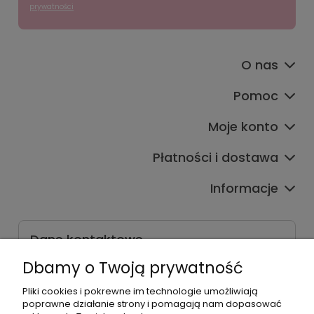
prywatności
O nas
Pomoc
Moje konto
Płatności i dostawa
Informacje
Dane kontaktowe
Godziny czynnej infolinii
Dbamy o Twoją prywatność
Pon.-Pt. 9:00-17:00
Pliki cookies i pokrewne im technologie umożliwiają
poprawne działanie strony i pomagają nam dopasować
Telefon: