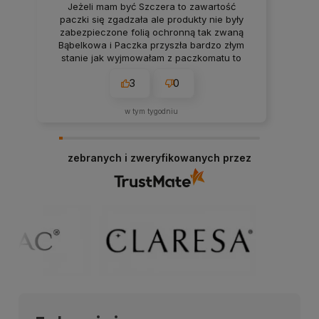
Jeżeli mam być Szczera to zawartość
paczki się zgadzała ale produkty nie były
zabezpieczone folią ochronną tak zwaną
Bąbelkowa i Paczka przyszła bardzo złym
stanie jak wyjmowałam z paczkomatu to
wszystko mi wyleciało z tego więc
3
0
rozważałam to czy bym zamówiła drugi raz
w tym tygodniu
zebranych i zweryfikowanych przez