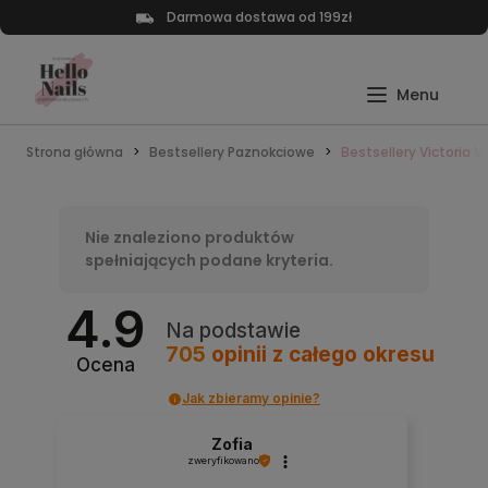
Darmowa dostawa od 199zł
Strona główna
Bestsellery Paznokciowe
Bestsellery Victoria V
Nie znaleziono produktów
spełniających podane kryteria.
4.9
Na podstawie
705
opinii
z całego okresu
Ocena
Jak zbieramy opinie?
Zofia
zweryfikowano