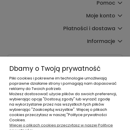
Pomoc
Moje konto
Płatności i dostawa
Informacje
Dane kontaktowe
Dbamy o Twoją prywatność
Godziny czynnej infolinii
Pon.-Pt. 9:00-17:00
Pliki cookies i pokrewne im technologie umożliwiają
poprawne działanie strony i pomagają nam dopasować
reklamy do Twoich potrzeb.
Telefon:
Możesz dostosować użycie plików do swoich preferencji,
+48500660700
wybierając opcję "Dostosuj zgody" lub wyrazić zgodę
E-mail:
na wykorzystanie przez nas wszystkich tych plików
biuro@hurtowniahellonails.pl
wybierając "Zaakceptuj wszystkie". Więcej o plikach
cookies przeczytasz w naszej "Polityce prywatności
Cookies.
Więcej o plikach cookies przeczytasz w naszej Polityce