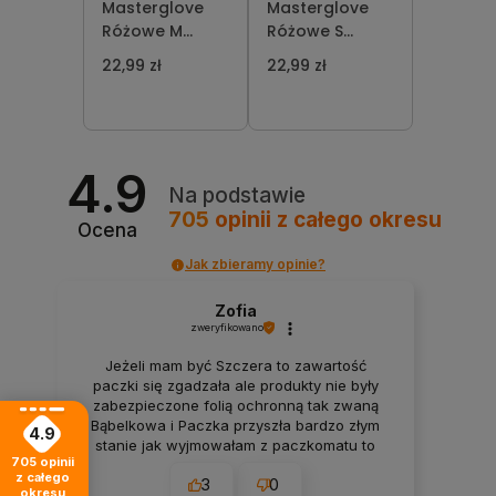
Masterglove
Masterglove
Różowe M
Różowe S
Rękawiczki
Rękawiczki
22,99 zł
22,99 zł
Nikrylowe 100
Nikrylowe 100
szt
szt
4.9
Na podstawie
705
opinii
z całego okresu
Ocena
Jak zbieramy opinie?
Zofia
zweryfikowano
Jeżeli mam być Szczera to zawartość
paczki się zgadzała ale produkty nie były
zabezpieczone folią ochronną tak zwaną
Bąbelkowa i Paczka przyszła bardzo złym
4.9
stanie jak wyjmowałam z paczkomatu to
705
opinii
wszystko mi wyleciało z tego więc
z całego
3
0
rozważałam to czy bym zamówiła drugi raz
okresu