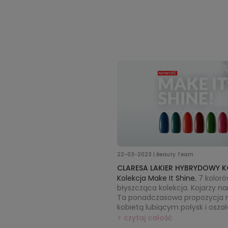
22-03-2023 | Beauty Team
CLARESA LAKIER HYBRYDOWY KO
Kolekcja Make It Shine
, 7 kolor
błyszcząca kolekcja. Kojarzy 
świąt i sylwestra. Magiczne dro
Ta ponadczasowa propozycja n
światła i sprawiają, że nasze pa
oczy. 
czytaj całość