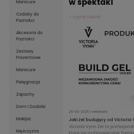
w spektakl
Manicure
Ozdoby do
czytaj całość
Paznokci
Akcesoria do
Paznokci
Zestawy
Prezentowe
Manicure
Pielęgnacja
Zapachy
Dom i Dodatki
26-03-2025 | HelloNails
Makijaż
Jaki żel budujący od Victoria
Victoria Vynn Żel to profesjona
Mężczyzna
które łączą innowacyjne formuł