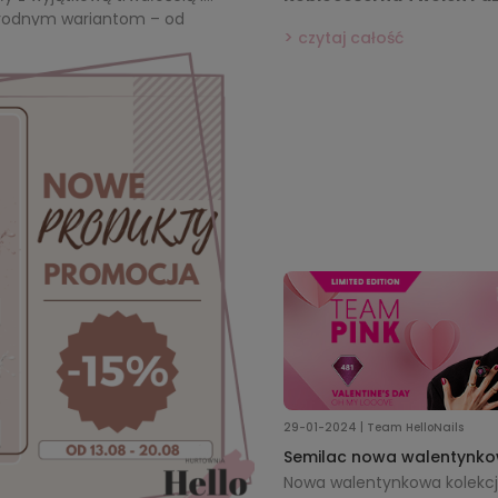
żnorodnym wariantom – od
czytaj całość
ki w aplikacji Bottle Gel, po
 – każda stylistka znajdzie
technik pracy. Żele
delowanie i zapewniają
staw na jakość i kreatywność w
nn!
29-01-2024 | Team HelloNails
Semilac nowa walentynko
Nowa walentynkowa kolekcja