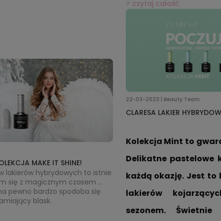
paznokcie będą pomalowane
czytaj całość
22-03-2023 | Beauty Team
CLARESA LAKIER HYBRYDOW
Kolekcja Mint to gwar
Delikatne pastelowe k
LEKCJA MAKE IT SHINE!
ów lakierów hybrydowych to istnie 
każdą okazję. Jest to
nam się z magicznym czasem 
binki mienią się pod wpływem 
a pewno bardzo spodoba się 
lakierów kojarzący
znokcie są piękne i rzucają się w 
kobietą lubiącym połysk i oszałamiający blask. 
sezonem. Świetnie 