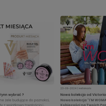
23-09-2024 | HelloNails
 Vynn wybrać ?
Nowa kolekcja od Victoria
lne żele budujące do paznokci,
Nowa kolekcja "I'M WOM
y z wyjątkową trwałością i
Kobiecości na Twoich Pa