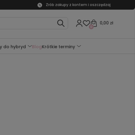
Zrób zakupy z kontem i oszczędzaj
0,00 zł
0
y do hybryd
Blog
Krótkie terminy