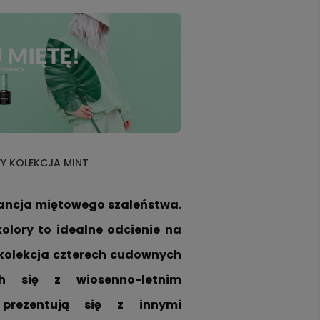
 na neonowy kolor i idealnie będą 
wyglądać ze spokojniejszymi, neutralnymi kolorami. 
Y KOLEKCJA MINT
ancja miętowego szaleństwa. 
olory to idealne odcienie na 
 kolekcja czterech cudownych 
ch się z wiosenno-letnim 
prezentują się z innymi 