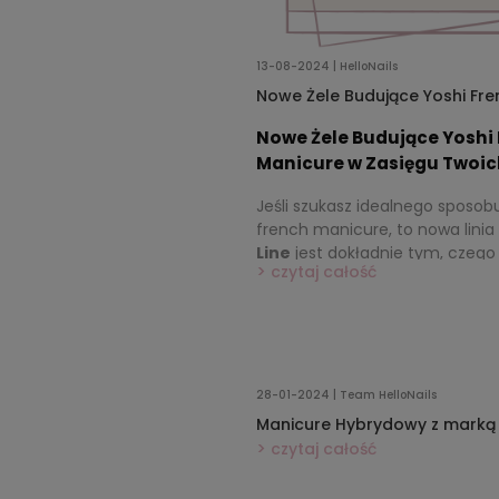
13-08-2024 | HelloNails
Nowe Żele Budujące Yoshi Fren
Manicure w Zasięgu Ręki!
Nowe Żele Budujące Yoshi 
Manicure w Zasięgu Twoic
Jeśli szukasz idealnego sposo
french manicure, to nowa linia
Line
jest dokładnie tym, czego 
czytaj całość
żele do frencha zostały zaproje
trwałości i łatwości aplikacji, 
perfekcyjne efekty w każdym st
28-01-2024 | Team HelloNails
Manicure Hybrydowy z marką 
czytaj całość