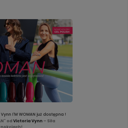
 Vynn I'M WOMAN już dostępna !
AN" od
Victoria Vynn
– Siła
znokciach!