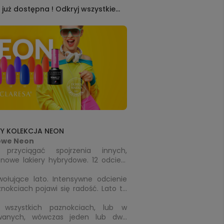
już dostępna ! Odkryj wszystkie
WY KOLEKCJA NEON
Claresa - lakiery hybrydowe Neon 
przyciągać spojrzenia innych, 
owe lakiery hybrydowe. 12 odcieni 
 lakierów. Na pewno każdy znajdzie 
ołujące lato. Intensywne odcienie 
coś dla siebie i stworzy manicure godne uwagi. 
nokciach pojawi się radość. Lato to 
tów. Pragniemy zmian i nasze 
zym krokiem do tego. Kolekcja Neon 
szystkich paznokciach, lub w 
owanych, wówczas jeden lub dwa 
to zdecydowanie jedna z najbardziej żywych kolekcji. 