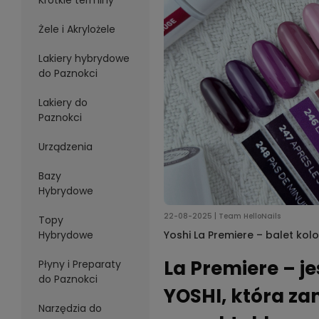
Krótkie terminy
Żele i Akrylożele
Lakiery hybrydowe
do Paznokci
Lakiery do
Paznokci
Urządzenia
Bazy
Hybrydowe
22-08-2025 | Team HelloNails
Topy
Hybrydowe
Yoshi La Premiere – balet ko
Poznaj jesienną kolekcję YOSH
La Premiere – j
Płyny i Preparaty
do Paznokci
YOSHI, która z
Narzędzia do