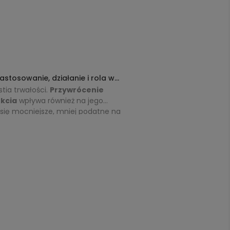
stosowanie, działanie i rola w
tia trwałości.
Przywrócenie
kcia
wpływa również na jego
 się mocniejsze, mniej podatne na
znacza nie tylko lepszy efekt
paznokcie na dłużej
.