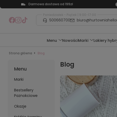
Darmowa dostawa od 199zł
Poniedziałek - Piątek | 9:00-17:00
500660700
biuro@hurtowniahellon
Menu
Nowości
Marki
Lakiery hyb
Strona główna
Blog
Blog
Menu
Marki
Bestsellery
Paznokciowe
Okazje