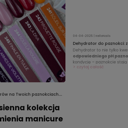
04-04-2025 | HelloNails
Dehydrator do paznokci: za
stylizacji
Dehydrator to nie tylko kwes
odpowiedniego pH pazno
kondycję – paznokcie stają
czytaj całość
łamanie i rozdwajanie. To o
wizualny, ale też
zdrowsze 
lorów na Twoich paznokciach.
I
esienna kolekcja
amienia manicure