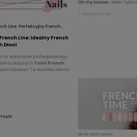
Oh my looove
i lakier hyb
czytaj całość
ch Line: Perfekcyjny French
French Line: Idealny French
h Dłoni
bu na wykonanie profesjonalnego
 żeli budujących
Yoshi French
potrzebujesz! Te wysokiej jakości
ktowane z myślą o precyzji,
dzięki czemu osiągniesz
ylu paznokci.
Yoshi
08-06-2023 | admin