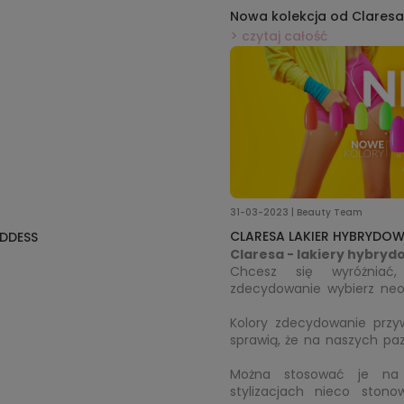
Nowa kolekcja od Claresa 
lakiery French Time
czytaj całość
31-03-2023 | Beauty Team
CLARESA LAKIER HYBRYDO
DDESS
Chcesz się wyróżniać, 
zdecydowanie wybierz neon
pięknie prezentujących się
Kolory zdecydowanie przyw
sprawią, że na naszych paz
czas zmian, eksperymen
paznokcie mogą być pierws
Można stosować je na w
stylizacjach nieco ston