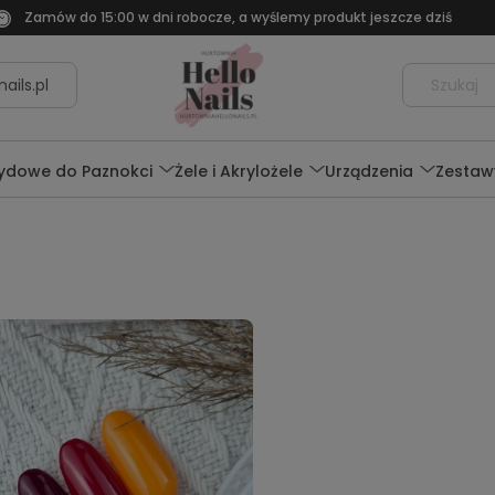
Zamów do 15:00 w dni robocze, a wyślemy produkt jeszcze dziś
ails.pl
rydowe do Paznokci
Żele i Akrylożele
Urządzenia
Zestaw