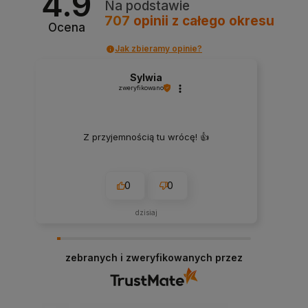
4.9
Na podstawie
707
opinii
z całego okresu
Ocena
Jak zbieramy opinie?
Sylwia
zweryfikowano
Z przyjemnością tu wrócę! 👍
0
0
dzisiaj
zebranych i zweryfikowanych przez