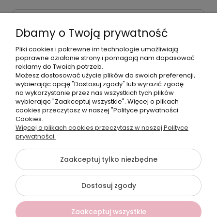
Dane kontaktowe
Dbamy o Twoją prywatność
Godziny czynnej infolinii
Pon.-Pt. 9:00-17:00
Pliki cookies i pokrewne im technologie umożliwiają
poprawne działanie strony i pomagają nam dopasować
reklamy do Twoich potrzeb.
Telefon:
Możesz dostosować użycie plików do swoich preferencji,
+48500660700
wybierając opcję "Dostosuj zgody" lub wyrazić zgodę
E-mail:
na wykorzystanie przez nas wszystkich tych plików
biuro@hurtowniahellonails.pl
wybierając "Zaakceptuj wszystkie". Więcej o plikach
cookies przeczytasz w naszej "Polityce prywatności
Cookies.
Więcej o plikach cookies przeczytasz w naszej Polityce
prywatności.
©2026 Wszelkie Prawa Zastrzeżone | Hurtownia HelloNails
Zaakceptuj tylko niezbędne
Szablon Flex by
Ecommercy
Dostosuj zgody
Pokaż pełną wersję strony
Zaakceptuj wszystkie