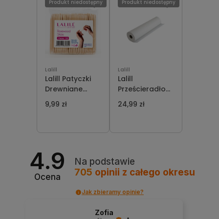
Produkt niedostępny
Produkt niedostępny
Lalill
Lalill
Lalill Patyczki
Lalill
Drewniane
Prześcieradło
100szt
Włókniowe
9,99 zł
24,99 zł
60cm x 50m
4.9
Na podstawie
705
opinii
z całego okresu
Ocena
Jak zbieramy opinie?
Zofia