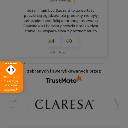
zweryfikowano
Jeżeli mam być Szczera to zawartość
paczki się zgadzała ale produkty nie były
zabezpieczone folią ochronną tak zwaną
Bąbelkowa i Paczka przyszła bardzo złym
stanie jak wyjmowałam z paczkomatu to
wszystko mi wyleciało z tego więc
4
0
rozważałam to czy bym zamówiła drugi raz
w tym tygodniu
4.9
zebranych i zweryfikowanych przez
705
opinii
z całego
okresu