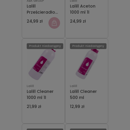
ABA GROUP
Lalill
Lalill
Lalill Aceton
Prześcieradło
1000 ml 1l
Celulozowe
24,99 zł
24,99 zł
60cm x 50m
Produkt niedostępny
Produkt niedostępny
Lalill
Lalill
Lalill Cleaner
Lalill Cleaner
1000 ml 1l
500 ml
21,99 zł
12,99 zł