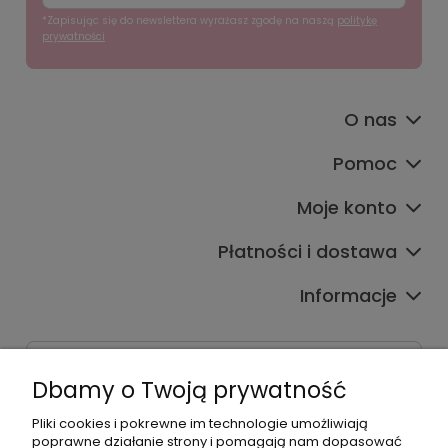
*Zapisując się do newslettera wyrażasz zgodę na naszą
politykę
prywatności
O nas
Pomoc
Moje konto
Płatności i dostawa
Informacje
Dane kontaktowe
Dbamy o Twoją prywatność
Godziny czynnej infolinii
Pon.-Pt. 9:00-17:00
Pliki cookies i pokrewne im technologie umożliwiają
poprawne działanie strony i pomagają nam dopasować