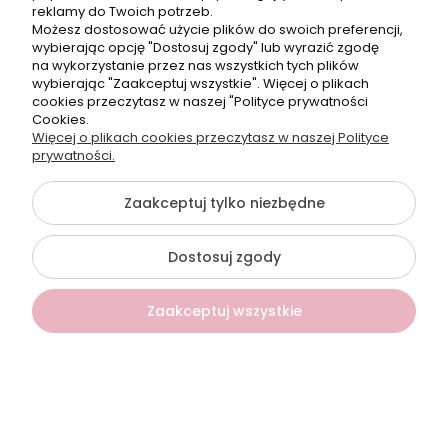
reklamy do Twoich potrzeb.
Telefon:
Możesz dostosować użycie plików do swoich preferencji,
+48500660700
wybierając opcję "Dostosuj zgody" lub wyrazić zgodę
E-mail:
na wykorzystanie przez nas wszystkich tych plików
biuro@hurtowniahellonails.pl
wybierając "Zaakceptuj wszystkie". Więcej o plikach
cookies przeczytasz w naszej "Polityce prywatności
Cookies.
Więcej o plikach cookies przeczytasz w naszej Polityce
prywatności.
©2026 Wszelkie Prawa Zastrzeżone | Hurtownia HelloNails
Zaakceptuj tylko niezbędne
Szablon Flex by
Ecommercy
Dostosuj zgody
Pokaż pełną wersję strony
Zaakceptuj wszystkie
Sklep internetowy Shoper Premium
Kontakt
Szukaj
Konto
Koszyk