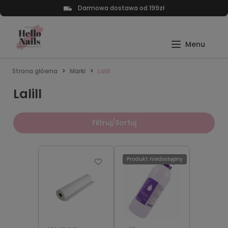
Darmowa dostawa od 199zł
Strona główna
Marki
Lalill
Lalill
Filtruj/Sortuj
Produkt niedostępny