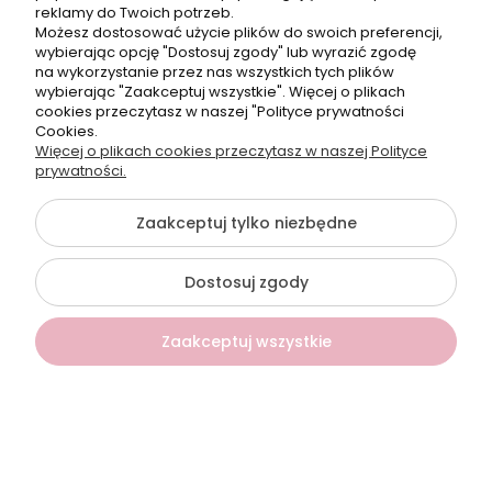
reklamy do Twoich potrzeb.
Telefon:
Możesz dostosować użycie plików do swoich preferencji,
+48500660700
wybierając opcję "Dostosuj zgody" lub wyrazić zgodę
E-mail:
na wykorzystanie przez nas wszystkich tych plików
biuro@hurtowniahellonails.pl
wybierając "Zaakceptuj wszystkie". Więcej o plikach
cookies przeczytasz w naszej "Polityce prywatności
Cookies.
Więcej o plikach cookies przeczytasz w naszej Polityce
prywatności.
©2026 Wszelkie Prawa Zastrzeżone | Hurtownia HelloNails
Zaakceptuj tylko niezbędne
Szablon Flex by
Ecommercy
Dostosuj zgody
Pokaż pełną wersję strony
Zaakceptuj wszystkie
Sklep internetowy Shoper Premium
Kontakt
Szukaj
Konto
Koszyk