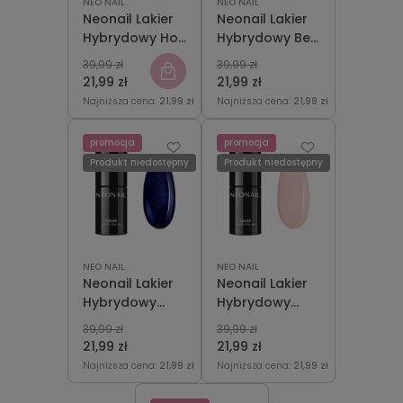
NEO NAIL
NEO NAIL
Neonail Lakier
Neonail Lakier
Hybrydowy Hot
Hybrydowy Be
Me 7,2 ml
Helpful 7,2 ml
39,99 zł
39,99 zł
21,99 zł
21,99 zł
Najniższa cena:
21,99 zł
Najniższa cena:
21,99 zł
promocja
promocja
Produkt niedostępny
Produkt niedostępny
NEO NAIL
NEO NAIL
Neonail Lakier
Neonail Lakier
Hybrydowy
Hybrydowy
Born Proud 7,2
Brave Everyday
39,99 zł
39,99 zł
ml
7,2 ml
21,99 zł
21,99 zł
Najniższa cena:
21,99 zł
Najniższa cena:
21,99 zł