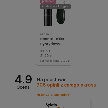
promocja
Produkt niedostępny
NEO NAIL
Neonail Lakier
Hybrydowy
Dream Life 7,2
39,99 zł
ml
21,99 zł
Najniższa cena:
21,99 zł
4.9
Na podstawie
708
opinii
z całego okresu
Ocena
Jak zbieramy opinie?
Sylwia