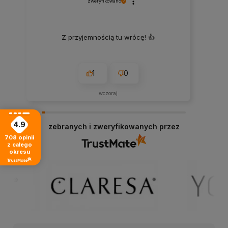
zweryfikowano
Z przyjemnością tu wrócę! 👍
1
0
wczoraj
4.9
zebranych i zweryfikowanych przez
708
opinii
z całego
okresu