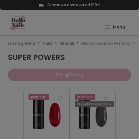
Darmowa dostawa od 199zł
Strona główna
Marki
Neonail
Neonail Lakier do Paznokci
SUPER POWERS
Filtruj/Sortuj
promocja
promocja
Produkt niedostępny