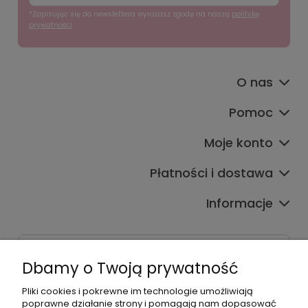
*Zapisując się do newslettera wyrażasz zgodę na naszą
politykę
prywatności
O nas
Pomoc
Moje konto
Płatności i dostawa
Informacje
Dane kontaktowe
Dbamy o Twoją prywatność
Godziny czynnej infolinii
Pon.-Pt. 9:00-17:00
Pliki cookies i pokrewne im technologie umożliwiają
poprawne działanie strony i pomagają nam dopasować