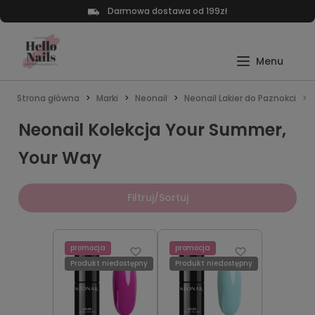
Darmowa dostawa od 199zł
Strona główna
Marki
Neonail
Neonail Lakier do Paznokci
Neonail Kolekcja Your Summer,
Your Way
Filtruj/Sortuj
promocja
promocja
Produkt niedostępny
Produkt niedostępny