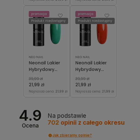
promocja
promocja
Produkt niedostępny
Produkt niedostępny
NEO NAIL
NEO NAIL
Neonail Lakier
Neonail Lakier
Hybrydowy
Hybrydowy
Tropical State
Way To Be Free
39,99 zł
39,99 zł
Of Mind 7,2 ml
7,2 ml
21,99 zł
21,99 zł
Najniższa cena:
21,99 zł
Najniższa cena:
21,99 zł
4.9
Na podstawie
702
opinii
z całego okresu
Ocena
Jak zbieramy opinie?