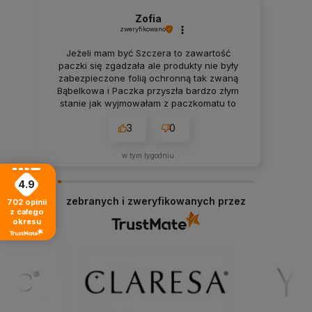
Zofia
zweryfikowano
Jeżeli mam być Szczera to zawartość
paczki się zgadzała ale produkty nie były
zabezpieczone folią ochronną tak zwaną
Bąbelkowa i Paczka przyszła bardzo złym
stanie jak wyjmowałam z paczkomatu to
wszystko mi wyleciało z tego więc
3
0
rozważałam to czy bym zamówiła drugi raz
w tym tygodniu
4.9
zebranych i zweryfikowanych przez
702
opinii
z całego
okresu