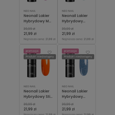
NEO NAIL
NEO NAIL
Neonail Lakier
Neonail Lakier
Hybrydowy Me
Hybrydowy
& You Just Us
Ocean Baby 7,2
39,99 zł
39,99 zł
Two 7,2 ml
ml
21,99 zł
21,99 zł
Najniższa cena:
21,99 zł
Najniższa cena:
21,99 zł
promocja
promocja
Produkt niedostępny
Produkt niedostępny
NEO NAIL
NEO NAIL
Neonail Lakier
Neonail Lakier
Hybrydowy Still
Hybrydowy
On The Beach
Surf's Up 7,2 ml
39,99 zł
39,99 zł
7,2 ml
21,99 zł
21,99 zł
Najniższa cena:
21,99 zł
Najniższa cena:
21,99 zł