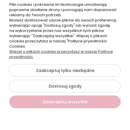
Pon.-Pt. 9:00-17:00
Pliki cookies i pokrewne im technologie umożliwiają
poprawne działanie strony i pomagają nam dopasować
reklamy do Twoich potrzeb.
Telefon:
Możesz dostosować użycie plików do swoich preferencji,
+48500660700
wybierając opcję "Dostosuj zgody" lub wyrazić zgodę
E-mail:
na wykorzystanie przez nas wszystkich tych plików
biuro@hurtowniahellonails.pl
wybierając "Zaakceptuj wszystkie". Więcej o plikach
cookies przeczytasz w naszej "Polityce prywatności
Cookies.
Więcej o plikach cookies przeczytasz w naszej Polityce
prywatności.
©2026 Wszelkie Prawa Zastrzeżone | Hurtownia HelloNails
Zaakceptuj tylko niezbędne
Szablon Flex by
Ecommercy
Dostosuj zgody
Pokaż pełną wersję strony
Zaakceptuj wszystkie
Sklep internetowy Shoper Premium
Kontakt
Szukaj
Konto
Koszyk