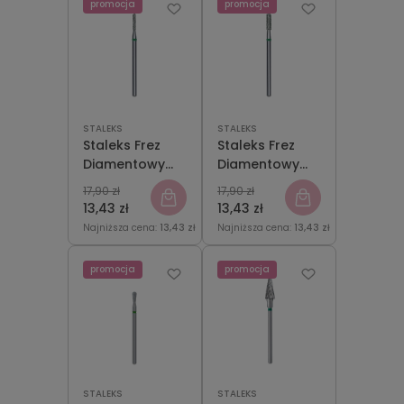
promocja
promocja
STALEKS
STALEKS
Staleks Frez
Staleks Frez
Diamentowy
Diamentowy
Zaokrąglony
Zaokrąglony
17,90 zł
17,90 zł
Walec Zielony
Walec Zielony
13,43 zł
13,43 zł
1,4mm/8mm
2,3mm/8mm
Najniższa cena:
13,43 zł
Najniższa cena:
13,43 zł
promocja
promocja
STALEKS
STALEKS