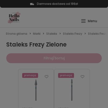
Darmowa dostawa od 199zł
Strona główna
Marki
Staleks
Staleks Frezy
Staleks Frezy
Staleks Frezy Zielone
Filtruj/Sortuj
promocja
promocja