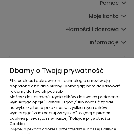
Pomoc
Moje konto
Płatności i dostawa
Informacje
Dane kontaktowe
Dbamy o Twoją prywatność
Godziny czynnej infolinii
Pon.-Pt. 9:00-17:00
Pliki cookies i pokrewne im technologie umożliwiają
poprawne działanie strony i pomagają nam dopasować
reklamy do Twoich potrzeb.
Telefon:
Możesz dostosować użycie plików do swoich preferencji,
+48500660700
wybierając opcję "Dostosuj zgody" lub wyrazić zgodę
E-mail:
na wykorzystanie przez nas wszystkich tych plików
biuro@hurtowniahellonails.pl
wybierając "Zaakceptuj wszystkie". Więcej o plikach
cookies przeczytasz w naszej "Polityce prywatności
Cookies.
Więcej o plikach cookies przeczytasz w naszej Polityce