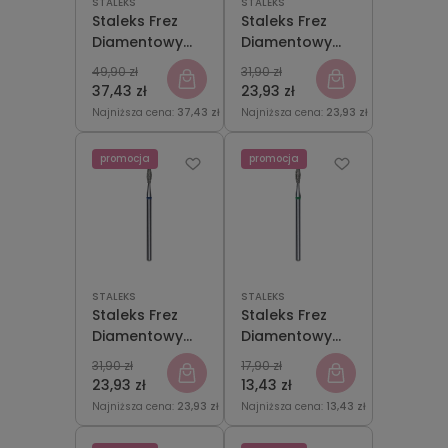
STALEKS
STALEKS
Staleks Frez
Staleks Frez
Diamentowy
Diamentowy
DUO Grusza
DUO Stożek
49,90 zł
31,90 zł
Ostra
Niebiesko-
37,43 zł
23,93 zł
Niebiesko-
Zielony
Najniższa cena:
37,43 zł
Najniższa cena:
23,93 zł
Zielona
2,5mm/8mm
5mm/12mm
promocja
promocja
STALEKS
STALEKS
Staleks Frez
Staleks Frez
Diamentowy
Diamentowy
Płomyk DUO
Płomyk Zielony
31,90 zł
17,90 zł
Niebiesko-
2,1mm/8mm
23,93 zł
13,43 zł
Zielony
Najniższa cena:
23,93 zł
Najniższa cena:
13,43 zł
2,1mm/8mm