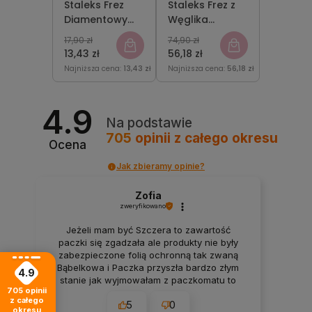
Staleks Frez
Staleks Frez z
Diamentowy
Węglika
Zapałka
Spiekanego
17,90 zł
74,90 zł
Zielona
Stożek Zielony
13,43 zł
56,18 zł
2,3mm/5mm
6mm/14mm
Najniższa cena:
13,43 zł
Najniższa cena:
56,18 zł
4.9
Na podstawie
705
opinii
z całego okresu
Ocena
Jak zbieramy opinie?
Zofia
zweryfikowano
Jeżeli mam być Szczera to zawartość
paczki się zgadzała ale produkty nie były
zabezpieczone folią ochronną tak zwaną
Bąbelkowa i Paczka przyszła bardzo złym
4.9
stanie jak wyjmowałam z paczkomatu to
705
opinii
wszystko mi wyleciało z tego więc
z całego
5
0
rozważałam to czy bym zamówiła drugi raz
okresu