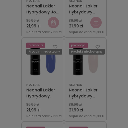
NEO NAIL
NEO NAIL
Neonail Lakier
Neonail Lakier
Hybrydowy Joy
Hybrydowy
In Every
Ticket To
39,99 zł
39,99 zł
Moment 7,2ml
Anywhere 7,2
21,99 zł
21,99 zł
ml
Najniższa cena:
21,99 zł
Najniższa cena:
21,99 zł
promocja
promocja
Produkt niedostępny
Produkt niedostępny
NEO NAIL
NEO NAIL
Neonail Lakier
Neonail Lakier
Hybrydowy
Hybrydowy
Adventure Aura
Days Without
39,99 zł
39,99 zł
7,2 ml
Pressure 7,2 ml
21,99 zł
21,99 zł
Najniższa cena:
21,99 zł
Najniższa cena:
21,99 zł