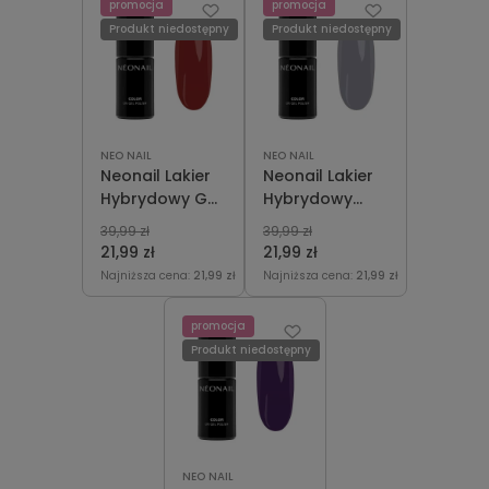
promocja
promocja
Produkt niedostępny
Produkt niedostępny
NEO NAIL
NEO NAIL
Neonail Lakier
Neonail Lakier
Hybrydowy Go
Hybrydowy
See The World
Independent
39,99 zł
39,99 zł
7,2 ml
Spirits 7,2ml
21,99 zł
21,99 zł
Najniższa cena:
21,99 zł
Najniższa cena:
21,99 zł
promocja
Produkt niedostępny
NEO NAIL