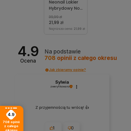
Neonail Lakier
Hybrydowy No
Risk, No Story
39,99 zł
7,2 ml
21,99 zł
Najniższa cena:
21,99 zł
4.9
Na podstawie
708
opinii
z całego okresu
Ocena
Jak zbieramy opinie?
Sylwia
zweryfikowano
Z przyjemnością tu wrócę! 👍
4.9
708
opinii
z całego
1
0
okresu