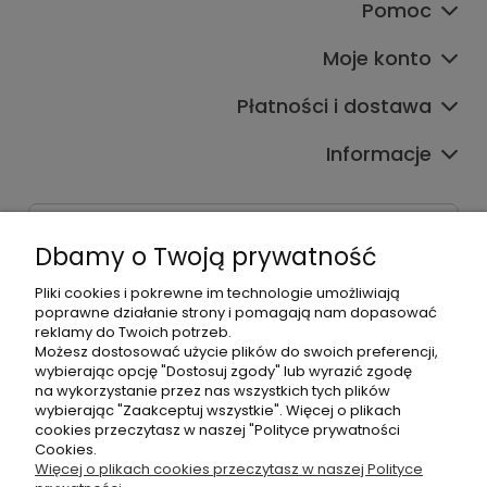
Pomoc
Moje konto
Płatności i dostawa
Informacje
Dane kontaktowe
Dbamy o Twoją prywatność
Godziny czynnej infolinii
Pon.-Pt. 9:00-17:00
Pliki cookies i pokrewne im technologie umożliwiają
poprawne działanie strony i pomagają nam dopasować
reklamy do Twoich potrzeb.
Telefon:
Możesz dostosować użycie plików do swoich preferencji,
+48500660700
wybierając opcję "Dostosuj zgody" lub wyrazić zgodę
E-mail:
na wykorzystanie przez nas wszystkich tych plików
biuro@hurtowniahellonails.pl
wybierając "Zaakceptuj wszystkie". Więcej o plikach
cookies przeczytasz w naszej "Polityce prywatności
Cookies.
Więcej o plikach cookies przeczytasz w naszej Polityce