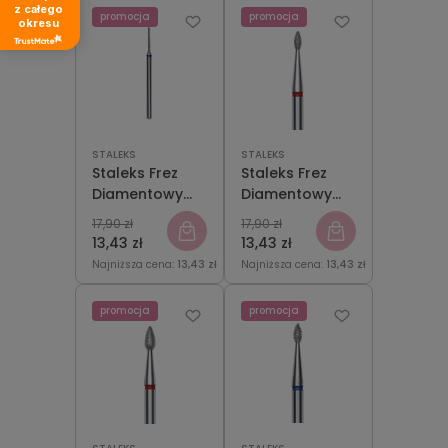
z całego
promocja
promocja
okresu
STALEKS
STALEKS
Staleks Frez
Staleks Frez
Diamentowy
Diamentowy
Igła Niebieska
Kropla
17,90 zł
17,90 zł
1mm/10mm
Czerwona
13,43 zł
13,43 zł
Expert 1,6 mm
Najniższa cena:
13,43 zł
Najniższa cena:
13,43 zł
promocja
promocja