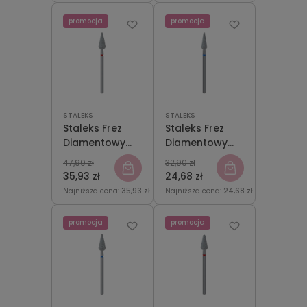
promocja
promocja
STALEKS
STALEKS
Staleks Frez
Staleks Frez
Diamentowy
Diamentowy
Grusza
Grusza
47,90 zł
32,90 zł
Czerwona
Niebieska
35,93 zł
24,68 zł
5mm/12mm
4mm/12mm
Najniższa cena:
35,93 zł
Najniższa cena:
24,68 zł
promocja
promocja