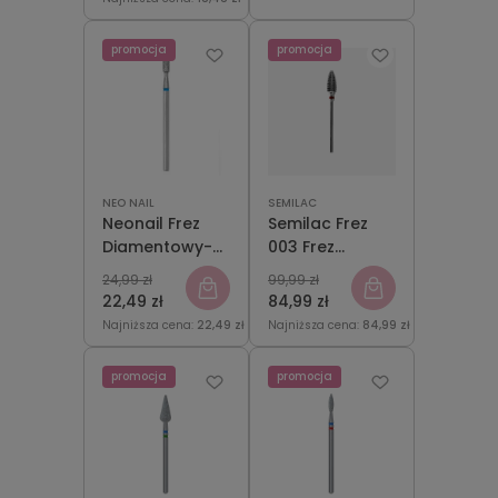
promocja
promocja
NEO NAIL
SEMILAC
Neonail Frez
Semilac Frez
Diamentowy-
003 Frez
Cylinder NO01
Węglikowy
24,99 zł
99,99 zł
Stożek Drobny
22,49 zł
84,99 zł
Najniższa cena:
22,49 zł
Najniższa cena:
84,99 zł
promocja
promocja