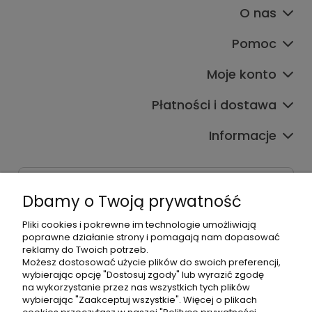
O nas
Pomoc
Moje konto
Płatności i dostawa
Informacje
Dane kontaktowe
Dbamy o Twoją prywatność
Godziny czynnej infolinii
Pon.-Pt. 9:00-17:00
Pliki cookies i pokrewne im technologie umożliwiają
poprawne działanie strony i pomagają nam dopasować
reklamy do Twoich potrzeb.
Telefon:
Możesz dostosować użycie plików do swoich preferencji,
+48500660700
wybierając opcję "Dostosuj zgody" lub wyrazić zgodę
E-mail:
na wykorzystanie przez nas wszystkich tych plików
biuro@hurtowniahellonails.pl
wybierając "Zaakceptuj wszystkie". Więcej o plikach