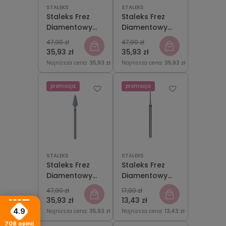
STALEKS
STALEKS
Staleks Frez
Staleks Frez
Diamentowy
Diamentowy
Grusza Ostra
Grusza
47,90 zł
47,90 zł
Czerwona
Zaokrąglona
35,93 zł
35,93 zł
5mm/12mm
Czerwona
Najniższa cena:
35,93 zł
Najniższa cena:
35,93 zł
5mm/12mm
promocja
promocja
STALEKS
STALEKS
Staleks Frez
Staleks Frez
Diamentowy
Diamentowy
Grusza
Igła Czerwona
47,90 zł
17,90 zł
Zaokrąglona
1mm/10mm
35,93 zł
13,43 zł
Niebieska
4.9
Najniższa cena:
35,93 zł
Najniższa cena:
13,43 zł
5mm/12mm
708
opinii