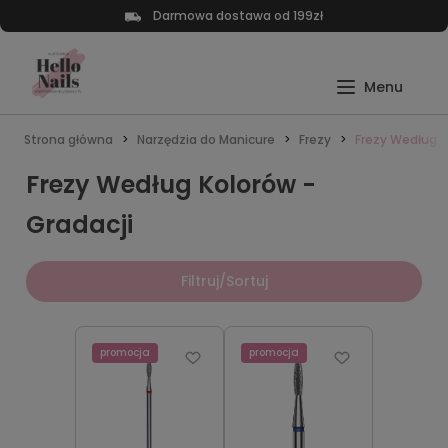
Darmowa dostawa od 199zł
Strona główna
Narzędzia do Manicure
Frezy
Frezy Według K
Frezy Według Kolorów -
Gradacji
Filtruj/Sortuj
promocja
promocja