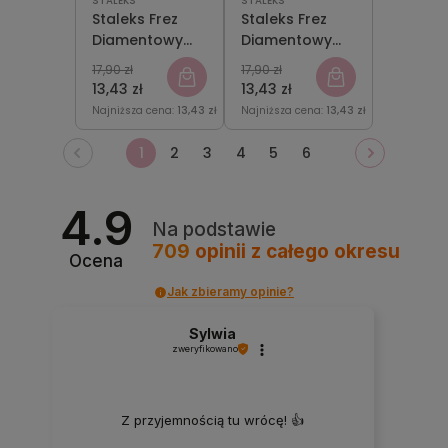
STALEKS
STALEKS
Staleks Frez
Staleks Frez
Diamentowy
Diamentowy
Kropla
Kropla
17,90 zł
17,90 zł
Czerwona
Niebieska
13,43 zł
13,43 zł
Expert 2,3 mm
Expert 1,6 mm
Najniższa cena:
13,43 zł
Najniższa cena:
13,43 zł
1
2
3
4
5
6
4.9
Na podstawie
709
opinii
z całego okresu
Ocena
Jak zbieramy opinie?
Sylwia
zweryfikowano
Z przyjemnością tu wrócę! 👍