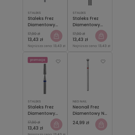
STALEKS
STALEKS
Staleks Frez
Staleks Frez
Diamentowy
Diamentowy
Płomyk
Płomyk
17,90 zł
17,90 zł
Czerwony
Niebieski Expert
13,43 zł
13,43 zł
Expert 2,1 mm
2,1 mm
Najniższa cena:
13,43 zł
Najniższa cena:
13,43 zł
promocja
STALEKS
NEO NAIL
Staleks Frez
Neonail Frez
Diamentowy
Diamentowy NN
Ścięty Stożek
Ball NO 03/S
17,90 zł
24,99 zł
Niebieski Expert
13,43 zł
2,5 mm
Najniższa cena:
13,43 zł