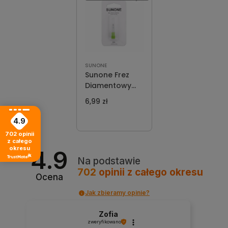
SUNONE
Sunone Frez
Diamentowy
DS3 Stożek
6,99 zł
Mocny
4.9
702
opinii
z całego
okresu
4.9
Na podstawie
702
opinii
z całego okresu
Ocena
Jak zbieramy opinie?
Zofia
zweryfikowano