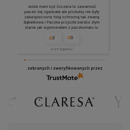
Jeżeli mam być Szczera to zawartość
paczki się zgadzała ale produkty nie były
zabezpieczone folią ochronną tak zwaną
Bąbelkowa i Paczka przyszła bardzo złym
stanie jak wyjmowałam z paczkomatu to
wszystko mi wyleciało z tego więc
2
0
rozważałam to czy bym zamówiła drugi raz
w tym tygodniu
zebranych i zweryfikowanych przez