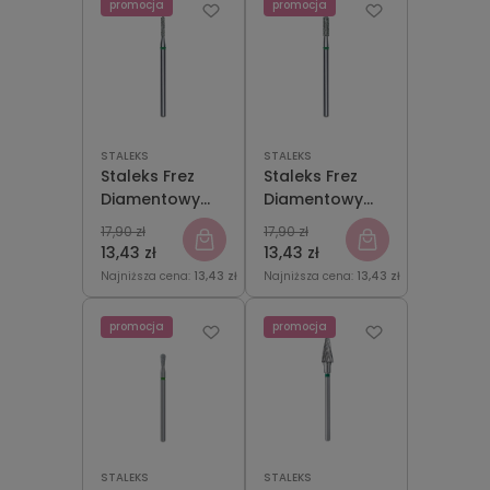
promocja
promocja
STALEKS
STALEKS
Staleks Frez
Staleks Frez
Diamentowy
Diamentowy
Zaokrąglony
Zaokrąglony
17,90 zł
17,90 zł
Walec Zielony
Walec Zielony
13,43 zł
13,43 zł
1,4mm/8mm
2,3mm/8mm
Najniższa cena:
13,43 zł
Najniższa cena:
13,43 zł
promocja
promocja
STALEKS
STALEKS