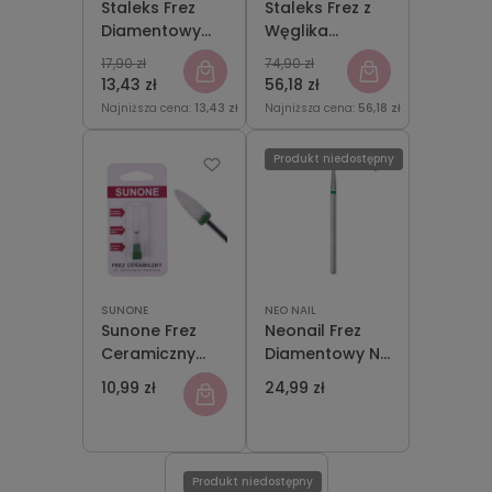
Staleks Frez
Staleks Frez z
Diamentowy
Węglika
Zapałka
Spiekanego
17,90 zł
74,90 zł
Zielona
Stożek Zielony
13,43 zł
56,18 zł
2,3mm/5mm
6mm/14mm
Najniższa cena:
13,43 zł
Najniższa cena:
56,18 zł
Produkt niedostępny
SUNONE
NEO NAIL
Sunone Frez
Neonail Frez
Ceramiczny
Diamentowy NN
CS3 Stożek
Ball NO 01/H
10,99 zł
24,99 zł
Mocny
Produkt niedostępny