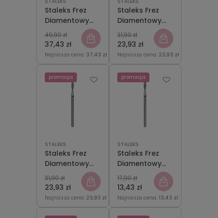
STALEKS
STALEKS
Staleks Frez
Staleks Frez
Diamentowy
Diamentowy
DUO Grusza
DUO Stożek
49,90 zł
31,90 zł
Ostra
Niebiesko-
37,43 zł
23,93 zł
Niebiesko-
Zielony
Najniższa cena:
37,43 zł
Najniższa cena:
23,93 zł
Zielona
2,5mm/8mm
5mm/12mm
promocja
promocja
STALEKS
STALEKS
Staleks Frez
Staleks Frez
Diamentowy
Diamentowy
Płomyk DUO
Płomyk Zielony
31,90 zł
17,90 zł
Niebiesko-
2,1mm/8mm
23,93 zł
13,43 zł
Zielony
Najniższa cena:
23,93 zł
Najniższa cena:
13,43 zł
2,1mm/8mm