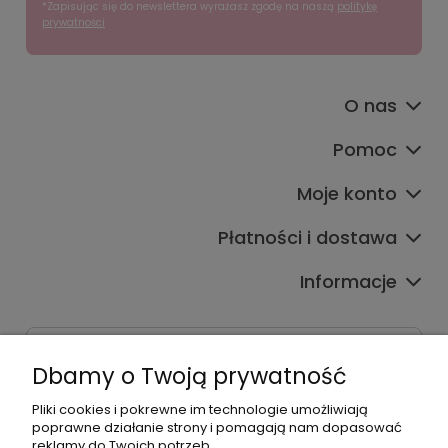
*Zapisując się do newslettera wyrażasz zgodę na naszą
politykę
prywatności
O nas
Pomoc
Moje konto
Płatności i dostawa
Informacje
Dane kontaktowe
Dbamy o Twoją prywatność
Godziny czynnej infolinii
Pon.-Pt. 9:00-17:00
Pliki cookies i pokrewne im technologie umożliwiają
poprawne działanie strony i pomagają nam dopasować
reklamy do Twoich potrzeb.
Telefon: