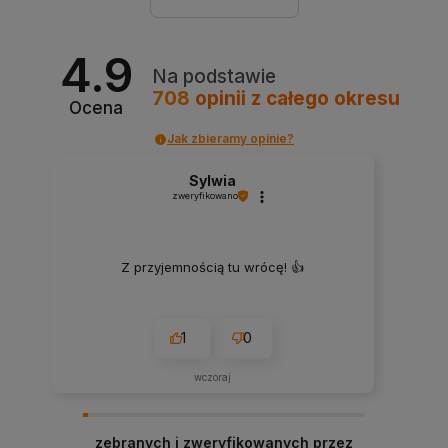
4.9
Na podstawie
708
opinii
z całego okresu
Ocena
Jak zbieramy opinie?
Sylwia
zweryfikowano
Z przyjemnością tu wrócę! 👍
1
0
wczoraj
zebranych i zweryfikowanych przez