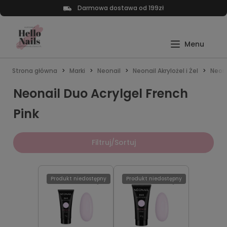
Darmowa dostawa od 199zł
Strona główna
Marki
Neonail
Neonail Akrylożel i Żel
Neona
Neonail Duo Acrylgel French
Pink
Filtruj/Sortuj
Produkt niedostępny
Produkt niedostępny