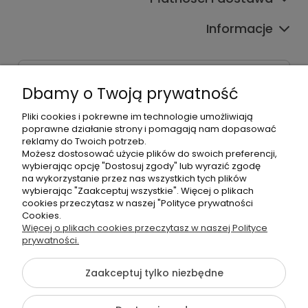
Informacje
Dane kontaktowe
Dbamy o Twoją prywatność
Godziny czynnej infolinii
Pon.-Pt. 9:00-17:00
Pliki cookies i pokrewne im technologie umożliwiają
poprawne działanie strony i pomagają nam dopasować
reklamy do Twoich potrzeb.
Telefon:
Możesz dostosować użycie plików do swoich preferencji,
+48500660700
wybierając opcję "Dostosuj zgody" lub wyrazić zgodę
E-mail:
na wykorzystanie przez nas wszystkich tych plików
biuro@hurtowniahellonails.pl
wybierając "Zaakceptuj wszystkie". Więcej o plikach
cookies przeczytasz w naszej "Polityce prywatności
Cookies.
Więcej o plikach cookies przeczytasz w naszej Polityce
prywatności.
©2026 Wszelkie Prawa Zastrzeżone | Hurtownia HelloNails
Zaakceptuj tylko niezbędne
Szablon Flex by
Ecommercy