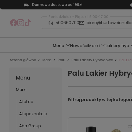
Darmowa dostawa od 199zł
Poniedziałek - Piątek | 9:00-17:00
500660700
biuro@hurtowniahellon
Menu
Nowości
Marki
Lakiery hyb
Strona główna
Marki
Palu
Palu Lakiery Hybrydowe
Palu L
Palu Lakier Hybr
Menu
Marki
AlleLac
Allepaznokcie
Aba Group