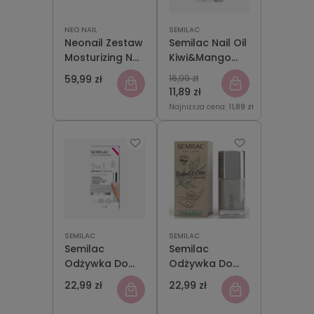
NEO NAIL
SEMILAC
Neonail Zestaw
Semilac Nail Oil
Mosturizing Nail
Kiwi&Mango
Care Set
7ml
59,99 zł
16,99 zł
Trwałe
11,89 zł
Nawilżenie
Najniższa cena:
11,89 zł
Paznokci i
Skórek
SEMILAC
SEMILAC
Semilac
Semilac
Odżywka Do
Odżywka Do
Paznokci
Paznokci
22,99 zł
22,99 zł
Crystal Strong
Protect&Care
5w1 7ml
7ml