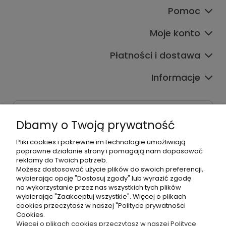
Pomoc
Moje konto
Płatności i dostawa
Informacje
Dane kontaktowe
Dbamy o Twoją prywatność
Godziny czynnej infolinii
Pon.-Pt. 9:00-17:00
Pliki cookies i pokrewne im technologie umożliwiają
poprawne działanie strony i pomagają nam dopasować
reklamy do Twoich potrzeb.
Telefon:
Możesz dostosować użycie plików do swoich preferencji,
+48500660700
wybierając opcję "Dostosuj zgody" lub wyrazić zgodę
E-mail:
na wykorzystanie przez nas wszystkich tych plików
biuro@hurtowniahellonails.pl
wybierając "Zaakceptuj wszystkie". Więcej o plikach
cookies przeczytasz w naszej "Polityce prywatności
Cookies.
Więcej o plikach cookies przeczytasz w naszej Polityce