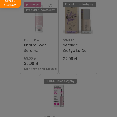
Nail and Cuticle
okresu
promocja
Produkt niedostępny
Scrub 6,5 ml
Produkt niedostępny
Pharm Foot
SEMILAC
Pharm Foot
Semilac
Serum
Odżywka Do
Kolagenowe
Paznokci
58,00 zł
22,99 zł
15ml
Rescue Care
36,00 zł
7ml
Najniższa cena:
58,00 zł
Produkt niedostępny