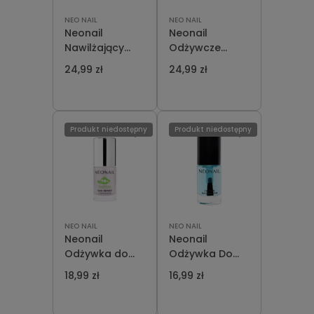
NEO NAIL
NEO NAIL
Neonail
Neonail
Nawilżający
Odżywcze
Peeling do
Serum do
24,99 zł
24,99 zł
Skórek i
Skórek i
Paznokci Aloe
Paznokci
Energy Nail And
Overnight
Cuticle Scrub
Repair Nail And
Produkt niedostępny
Produkt niedostępny
6,5 ml
Hand Serum 6,5
ml
NEO NAIL
NEO NAIL
Neonail
Neonail
Odżywka do
Odżywka Do
Paznokci 7,2 ml
Paznokci
18,99 zł
16,99 zł
Nail Repair
Calcium Nail
Builder 7,2ml