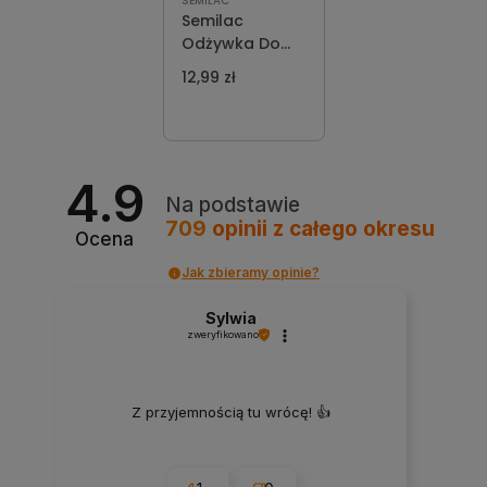
SEMILAC
Semilac
Odżywka Do
Paznokci
12,99 zł
Vitamin 10w1
7ml
4.9
Na podstawie
709
opinii
z całego okresu
Ocena
Jak zbieramy opinie?
Sylwia
zweryfikowano
Z przyjemnością tu wrócę! 👍