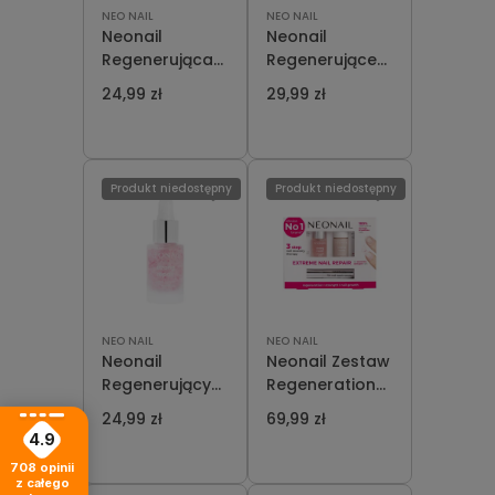
NEO NAIL
NEO NAIL
Neonail
Neonail
Regenerująca
Regenerujące
Odżywka do
Serum do
24,99 zł
29,99 zł
Paznokci
Skórek i
Intense Repair
Paznokci 72h
Nail Hardener
Nail Repair
7,2 ml
Serum 3,8 ml
Produkt niedostępny
Produkt niedostępny
NEO NAIL
NEO NAIL
Neonail
Neonail Zestaw
Regenerujący
Regeneration
Peeling do
Nail Care Set
24,99 zł
69,99 zł
Skórek i
do Pielęgnacji
4.9
Paznokci
Paznokci i
708
opinii
Strong Repair
Skórek
z całego