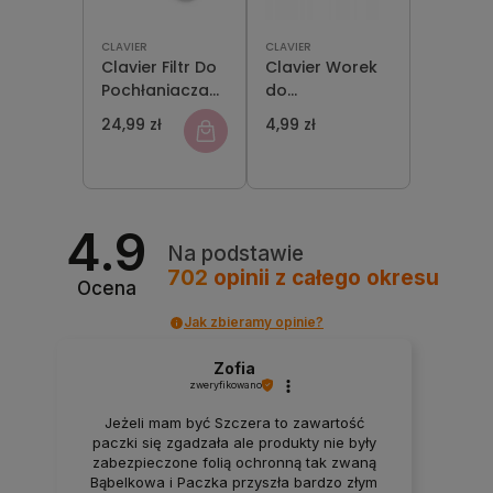
CLAVIER
CLAVIER
Clavier Filtr Do
Clavier Worek
Pochłaniacza
do
Pyłu DC-3
Pochłaniacza
24,99 zł
4,99 zł
Pyłu Biały 1 szt
4.9
Na podstawie
702
opinii
z całego okresu
Ocena
Jak zbieramy opinie?
Zofia
zweryfikowano
Jeżeli mam być Szczera to zawartość
paczki się zgadzała ale produkty nie były
zabezpieczone folią ochronną tak zwaną
Bąbelkowa i Paczka przyszła bardzo złym