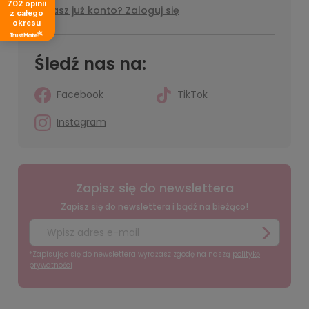
702
opinii
Masz już konto? Zaloguj się
z całego
okresu
Śledź nas na:
Facebook
TikTok
Instagram
Zapisz się do newslettera
Zapisz się do newslettera i bądź na bieżąco!
*Zapisując się do newslettera wyrażasz zgodę na naszą
politykę
prywatności