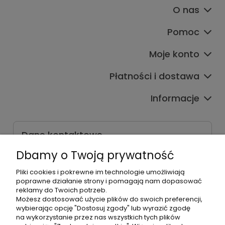
O nas
Pomoc
Moje konto
Płatności i dostawa
Informacje
Dane kontaktowe
Godziny czynnej infolinii
Dbamy o Twoją prywatność
Pon.-Pt. 9:00-17:00
Pliki cookies i pokrewne im technologie umożliwiają
poprawne działanie strony i pomagają nam dopasować
Telefon:
reklamy do Twoich potrzeb.
+48500660700
Możesz dostosować użycie plików do swoich preferencji,
E-mail:
wybierając opcję "Dostosuj zgody" lub wyrazić zgodę
biuro@hurtowniahellonails.pl
na wykorzystanie przez nas wszystkich tych plików