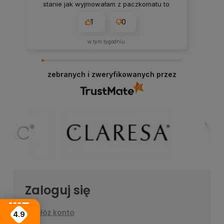
stanie jak wyjmowałam z paczkomatu to
wszystko mi wyleciało z tego więc
1
0
rozważałam to czy bym zamówiła drugi raz
w tym tygodniu
zebranych i zweryfikowanych przez
Zaloguj się
Załóż konto
4.9