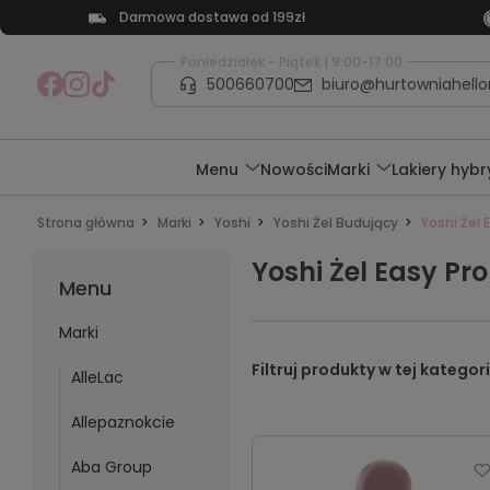
Darmowa dostawa od 199zł
Poniedziałek - Piątek | 9:00-17:00
500660700
biuro@hurtowniahellon
Menu
Nowości
Marki
Lakiery hyb
Strona główna
Marki
Yoshi
Yoshi Żel Budujący
Yoshi Żel 
Yoshi Żel Easy Pro
Menu
Marki
AlleLac
Allepaznokcie
Aba Group