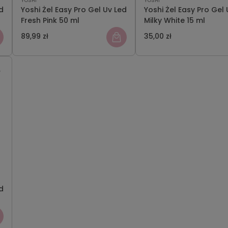
YOSHI
YOSHI
d
Yoshi Żel Easy Pro Gel Uv Led
Yoshi Żel Easy Pro Gel 
Fresh Pink 50 ml
Milky White 15 ml
89,99 zł
35,00 zł
d