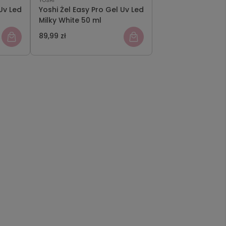
YOSHI
Uv Led
Yoshi Żel Easy Pro Gel Uv Led
Milky White 50 ml
89,99 zł