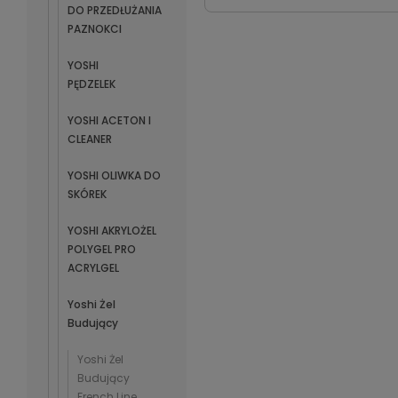
DO PRZEDŁUŻANIA
PAZNOKCI
YOSHI
PĘDZELEK
YOSHI ACETON I
CLEANER
YOSHI OLIWKA DO
SKÓREK
YOSHI AKRYLOŻEL
POLYGEL PRO
ACRYLGEL
Yoshi Żel
Budujący
Yoshi Żel
Budujący
French Line