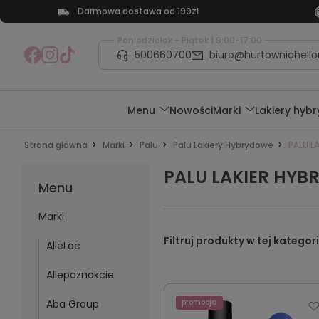
Darmowa dostawa od 199zł
Poniedziałek - Piątek | 9:00-17:00
500660700
biuro@hurtowniahellon
Menu
Nowości
Marki
Lakiery hyb
Strona główna
Marki
Palu
Palu Lakiery Hybrydowe
PALU L
PALU LAKIER HYB
Menu
Marki
AlleLac
Allepaznokcie
Aba Group
promocja