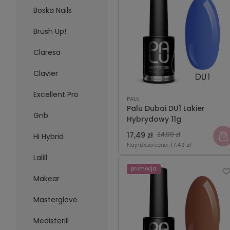
Boska Nails
Brush Up!
Claresa
Clavier
Excellent Pro
PALU
Palu Dubai DU1 Lakier
Gnb
Hybrydowy 11g
17,49 zł
24,99 zł
Hi Hybrid
Najniższa cena:
17,49 zł
Lalill
promocja
Makear
Masterglove
Medisterill