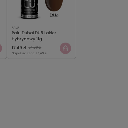
PALU
Palu Dubai DU6 Lakier
Hybrydowy 11g
17,49 zł
24,99 zł
Najniższa cena:
17,49 zł