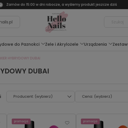
Zamów do 15:00 w dni robocze, a wyślemy produkt jeszcze dziś
ails.pl
rydowe do Paznokci
Żele i Akrylożele
Urządzenia
Zestaw
AKIER HYBRYDOWY DUBAI
RYDOWY DUBAI
Producent: (wybierz)
Cena: (wybierz)
promocja
promocja