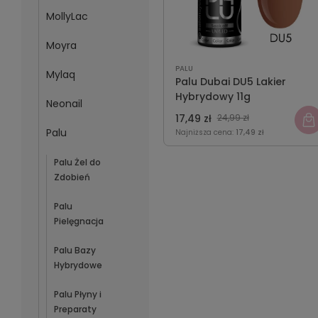
MollyLac
Moyra
PALU
Mylaq
Palu Dubai DU5 Lakier
Hybrydowy 11g
Neonail
17,49 zł
24,99 zł
Palu
Najniższa cena:
17,49 zł
Palu Żel do
Zdobień
Palu
Pielęgnacja
Palu Bazy
Hybrydowe
Palu Płyny i
Preparaty