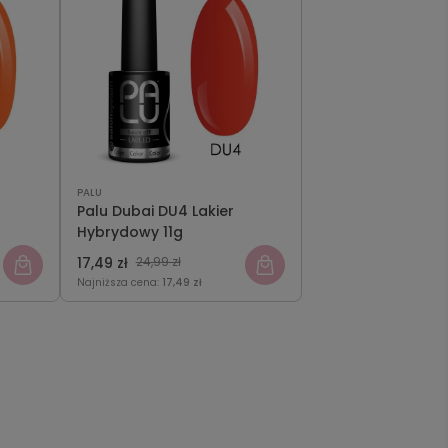
PALU
Palu Dubai DU4 Lakier
Hybrydowy 11g
17,49 zł
24,99 zł
Najniższa cena:
17,49 zł