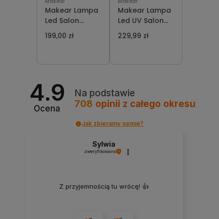
Makear
Makear
Makear Lampa
Makear Lampa
Led Salon
Led UV Salon
Standard 48W
Standard 70W
199,00 zł
229,99 zł
4.9
Na podstawie
708
opinii
z całego okresu
Ocena
Jak zbieramy opinie?
Sylwia
zweryfikowano
Z przyjemnością tu wrócę! 👍