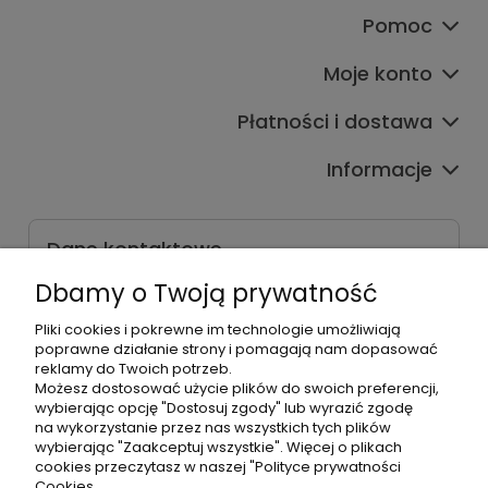
Pomoc
Moje konto
Płatności i dostawa
Informacje
Dane kontaktowe
Godziny czynnej infolinii
Dbamy o Twoją prywatność
Pon.-Pt. 9:00-17:00
Pliki cookies i pokrewne im technologie umożliwiają
poprawne działanie strony i pomagają nam dopasować
Telefon:
reklamy do Twoich potrzeb.
+48500660700
Możesz dostosować użycie plików do swoich preferencji,
E-mail:
wybierając opcję "Dostosuj zgody" lub wyrazić zgodę
biuro@hurtowniahellonails.pl
na wykorzystanie przez nas wszystkich tych plików
wybierając "Zaakceptuj wszystkie". Więcej o plikach
cookies przeczytasz w naszej "Polityce prywatności
Cookies.