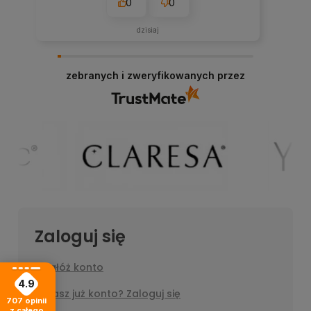
0
0
dzisiaj
zebranych i zweryfikowanych przez
Zaloguj się
Załóż konto
4.9
Masz już konto? Zaloguj się
707
opinii
z całego