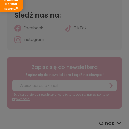
okresu
Śledź nas na:
Facebook
TikTok
Instagram
Zapisz się do newslettera
Zapisz się do newslettera i bądź na bieżąco!
*Zapisując się do newslettera wyrażasz zgodę na naszą
politykę
prywatności
O nas