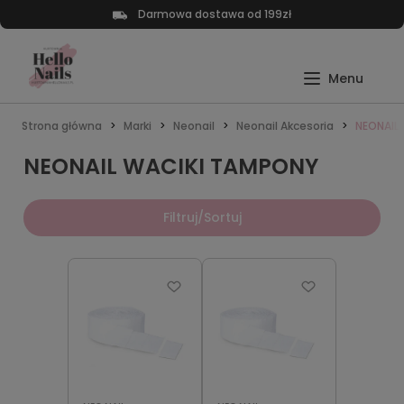
Darmowa dostawa od 199zł
Strona główna
Marki
Neonail
Neonail Akcesoria
NEONAIL
NEONAIL WACIKI TAMPONY
Filtruj/Sortuj