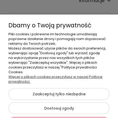
Informacje
Dane kontaktowe
Dbamy o Twoją prywatność
Godziny czynnej infolinii
Pon.-Pt. 9:00-17:00
Pliki cookies i pokrewne im technologie umożliwiają
poprawne działanie strony i pomagają nam dopasować
reklamy do Twoich potrzeb.
Telefon:
Możesz dostosować użycie plików do swoich preferencji,
+48500660700
wybierając opcję "Dostosuj zgody" lub wyrazić zgodę
E-mail:
na wykorzystanie przez nas wszystkich tych plików
biuro@hurtowniahellonails.pl
wybierając "Zaakceptuj wszystkie". Więcej o plikach
cookies przeczytasz w naszej "Polityce prywatności
Cookies.
Więcej o plikach cookies przeczytasz w naszej Polityce
prywatności.
©2026 Wszelkie Prawa Zastrzeżone | Hurtownia HelloNails
Zaakceptuj tylko niezbędne
Szablon Flex by
Ecommercy
Dostosuj zgody