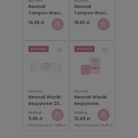
NEO NAIL
NEO NAIL
Neonail
Neonail
Tampon Waciki
Tampon Waciki
z Waty
z Waty
14,99 zł
18,99 zł
Celulozowej
Celulozowej
250 szt
500 szt
promocja
promocja
NEO NAIL
NEO NAIL
Neonail Waciki
Neonail Waciki
Bezpyłowe 200
Bezpyłowe
szt
Perforowane
14,99 zł
14,99 zł
175 szt
11,99 zł
10,49 zł
Najniższa cena:
11,99 zł
Najniższa cena:
10,49 zł