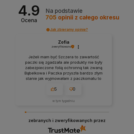
4.9
Na podstawie
705
opinii
z całego okresu
Ocena
Jak zbieramy opinie?
Zofia
zweryfikowano
Jeżeli mam być Szczera to zawartość
paczki się zgadzała ale produkty nie były
zabezpieczone folią ochronną tak zwaną
Bąbelkowa i Paczka przyszła bardzo złym
stanie jak wyjmowałam z paczkomatu to
wszystko mi wyleciało z tego więc
5
0
rozważałam to czy bym zamówiła drugi raz
w tym tygodniu
zebranych i zweryfikowanych przez