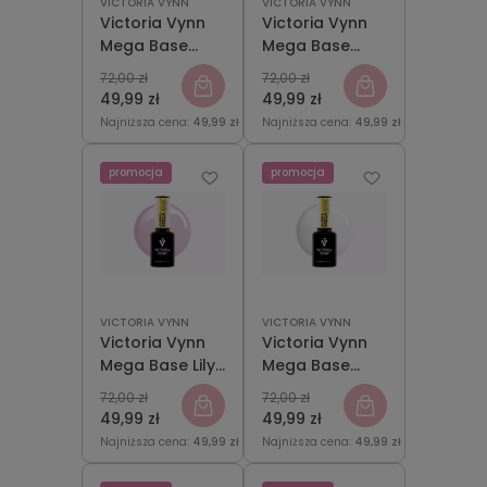
VICTORIA VYNN
VICTORIA VYNN
Victoria Vynn
Victoria Vynn
Mega Base
Mega Base
Clear 15 ml
Cold Pink 15 ml
72,00 zł
72,00 zł
49,99 zł
49,99 zł
Najniższa cena:
49,99 zł
Najniższa cena:
49,99 zł
promocja
promocja
VICTORIA VYNN
VICTORIA VYNN
Victoria Vynn
Victoria Vynn
Mega Base Lily
Mega Base
Pink 15 ml
Milky White 15
72,00 zł
72,00 zł
ml
49,99 zł
49,99 zł
Najniższa cena:
49,99 zł
Najniższa cena:
49,99 zł