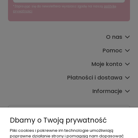
*Zapisując się do newslettera wyrażasz zgodę na naszą
politykę
prywatności
O nas
Pomoc
Moje konto
Płatności i dostawa
Informacje
Dane kontaktowe
Dbamy o Twoją prywatność
Godziny czynnej infolinii
Pon.-Pt. 9:00-17:00
Pliki cookies i pokrewne im technologie umożliwiają
poprawne działanie strony i pomagają nam dopasować