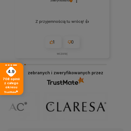
zweryfikowano
Z przyjemnością tu wrócę! 👍
1
0
wczoraj
4.9
zebranych i zweryfikowanych przez
708
opinii
z całego
okresu