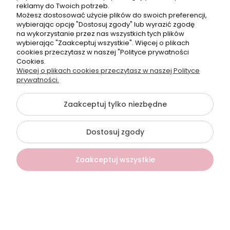
reklamy do Twoich potrzeb.
Telefon:
Możesz dostosować użycie plików do swoich preferencji,
+48500660700
wybierając opcję "Dostosuj zgody" lub wyrazić zgodę
E-mail:
na wykorzystanie przez nas wszystkich tych plików
biuro@hurtowniahellonails.pl
wybierając "Zaakceptuj wszystkie". Więcej o plikach
cookies przeczytasz w naszej "Polityce prywatności
Cookies.
Więcej o plikach cookies przeczytasz w naszej Polityce
prywatności.
©2026 Wszelkie Prawa Zastrzeżone | Hurtownia HelloNails
Zaakceptuj tylko niezbędne
Szablon Flex by
Ecommercy
Dostosuj zgody
Pokaż pełną wersję strony
Zaakceptuj wszystkie
Sklep internetowy Shoper Premium
Kontakt
Szukaj
Konto
Koszyk