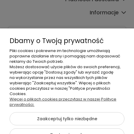
Informacje
Dane kontaktowe
Dbamy o Twoją prywatność
Godziny czynnej infolinii
Pon.-Pt. 9:00-17:00
Pliki cookies i pokrewne im technologie umożliwiają
poprawne działanie strony i pomagają nam dopasować
reklamy do Twoich potrzeb.
Telefon:
Możesz dostosować użycie plików do swoich preferencji,
+48500660700
wybierając opcję "Dostosuj zgody" lub wyrazić zgodę
E-mail:
na wykorzystanie przez nas wszystkich tych plików
biuro@hurtowniahellonails.pl
wybierając "Zaakceptuj wszystkie". Więcej o plikach
cookies przeczytasz w naszej "Polityce prywatności
Cookies.
Więcej o plikach cookies przeczytasz w naszej Polityce
prywatności.
©2026 Wszelkie Prawa Zastrzeżone | Hurtownia HelloNails
Zaakceptuj tylko niezbędne
Szablon Flex by
Ecommercy