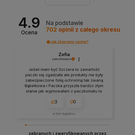
4.9
Na podstawie
702
opinii
z całego okresu
Ocena
Jak zbieramy opinie?
Zofia
zweryfikowano
Jeżeli mam być Szczera to zawartość
paczki się zgadzała ale produkty nie były
zabezpieczone folią ochronną tak zwaną
Bąbelkowa i Paczka przyszła bardzo złym
stanie jak wyjmowałam z paczkomatu to
wszystko mi wyleciało z tego więc
3
0
rozważałam to czy bym zamówiła drugi raz
w tym tygodniu
zebranych i zweryfikowanych przez