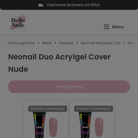
Darmowa dostawa od 199zł
Strona główna
Marki
Neonail
Neonail Akrylożel i Żel
Neona
Neonail Duo Acrylgel Cover
Nude
Filtruj/Sortuj
Produkt niedostępny
Produkt niedostępny