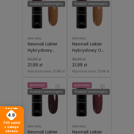
Produkt niedostępny
Produkt niedostępny
NEO NAIL
NEO NAIL
Neonail Lakier
Neonail Lakier
Hybrydowy
Hybrydowy Oh
Most Of Fall 7,2
Happy Day 7,2
39,99 zł
39,99 zł
ml
ml
21,99 zł
21,99 zł
Najniższa cena:
21,99 zł
Najniższa cena:
21,99 zł
promocja
promocja
Produkt niedostępny
Produkt niedostępny
4.9
705
opinii
NEO NAIL
NEO NAIL
z całego
okresu
Neonail Lakier
Neonail Lakier