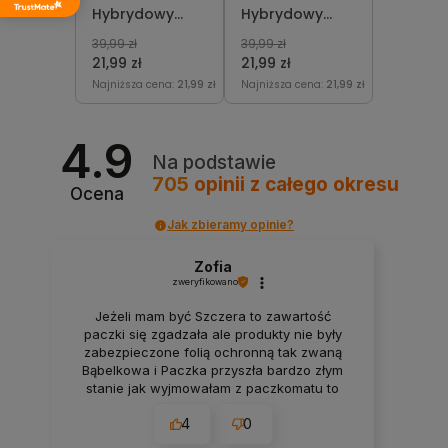
Hybrydowy
Hybrydowy
Painted
Reach Your
39,99 zł
39,99 zł
Shadows 7,2 ml
Top 7,2 ml
21,99 zł
21,99 zł
Najniższa cena:
21,99 zł
Najniższa cena:
21,99 zł
4.9
Na podstawie
705
opinii
z całego okresu
Ocena
Jak zbieramy opinie?
Zofia
zweryfikowano
Jeżeli mam być Szczera to zawartość
paczki się zgadzała ale produkty nie były
zabezpieczone folią ochronną tak zwaną
Bąbelkowa i Paczka przyszła bardzo złym
stanie jak wyjmowałam z paczkomatu to
wszystko mi wyleciało z tego więc
4
0
rozważałam to czy bym zamówiła drugi raz