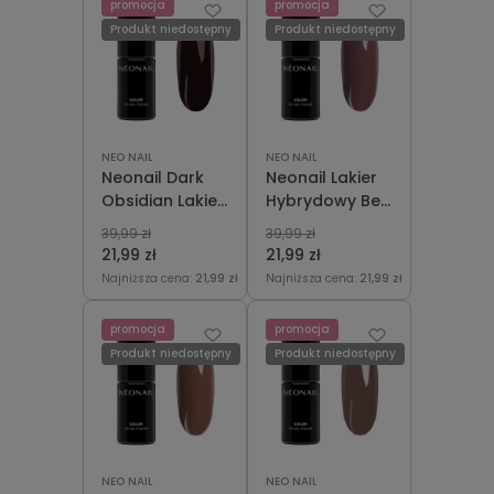
promocja
promocja
Produkt niedostępny
Produkt niedostępny
NEO NAIL
NEO NAIL
Neonail Dark
Neonail Lakier
Obsidian Lakier
Hybrydowy Be
Hybrydowy 7,2
My Companion
39,99 zł
39,99 zł
ml
7,2 ml
21,99 zł
21,99 zł
Najniższa cena:
21,99 zł
Najniższa cena:
21,99 zł
promocja
promocja
Produkt niedostępny
Produkt niedostępny
NEO NAIL
NEO NAIL