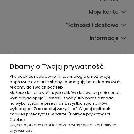
Moje konto
Płatności i dostawa
Informacje
Dane kontaktowe
Dbamy o Twoją prywatność
Godziny czynnej infolinii
Pon.-Pt. 9:00-17:00
Pliki cookies i pokrewne im technologie umożliwiają
poprawne działanie strony i pomagają nam dopasować
reklamy do Twoich potrzeb.
Telefon:
Możesz dostosować użycie plików do swoich preferencji,
+48500660700
wybierając opcję "Dostosuj zgody" lub wyrazić zgodę
E-mail:
na wykorzystanie przez nas wszystkich tych plików
biuro@hurtowniahellonails.pl
wybierając "Zaakceptuj wszystkie". Więcej o plikach
cookies przeczytasz w naszej "Polityce prywatności
Cookies.
Więcej o plikach cookies przeczytasz w naszej Polityce
prywatności.
©2026 Wszelkie Prawa Zastrzeżone | Hurtownia HelloNails