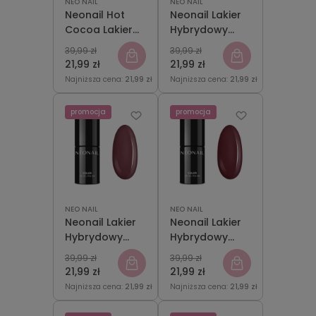
NEO NAIL
NEO NAIL
Neonail Hot
Neonail Lakier
Cocoa Lakier
Hybrydowy
Hybrydowy 7,2
Classic
39,99 zł
39,99 zł
ml
Masterpiece
21,99 zł
21,99 zł
7,2 ml
Najniższa cena:
21,99 zł
Najniższa cena:
21,99 zł
promocja
promocja
NEO NAIL
NEO NAIL
Neonail Lakier
Neonail Lakier
Hybrydowy
Hybrydowy
Jolly State 7,2
Neutral 7,2 ml
39,99 zł
39,99 zł
ml
21,99 zł
21,99 zł
Najniższa cena:
21,99 zł
Najniższa cena:
21,99 zł