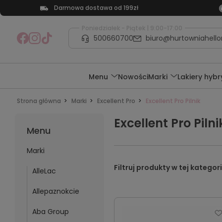
Darmowa dostawa od 199zł
Poniedziałek - Piątek | 9:00-17:00
500660700
biuro@hurtowniahellon
Menu
Nowości
Marki
Lakiery hyb
Strona główna
Marki
Excellent Pro
Excellent Pro Pilnik
Excellent Pro Pilni
Menu
Marki
AlleLac
Allepaznokcie
Aba Group