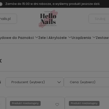
Zamów do 15:00 w dni robocze, a wyślemy produkt jeszcze dziś
ails.pl
rydowe do Paznokci
Żele i Akrylożele
Urządzenia
Zestaw
k
Producent: (wybierz)
Cena: (wybierz)
Produkt niedostępny
Produkt niedostępny