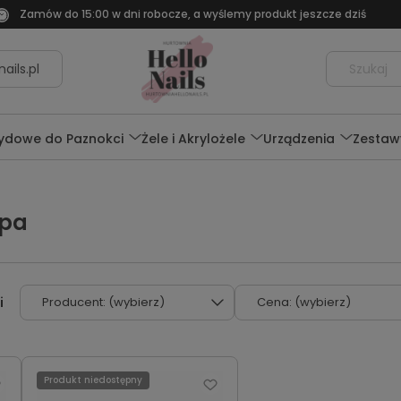
Zamów do 15:00 w dni robocze, a wyślemy produkt jeszcze dziś
ails.pl
rydowe do Paznokci
Żele i Akrylożele
Urządzenia
Zestaw
mpa
Producent: (wybierz)
Cena: (wybierz)
Produkt niedostępny