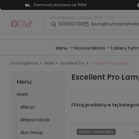
Darmowa dostawa od 199zł
Poniedziałek - Piątek | 9:00-17:00
500660700
biuro@hurtowniahellon
Menu
Nowości
Marki
Lakiery hyb
Strona główna
Marki
Excellent Pro
Excellent Pro Lampa
Excellent Pro La
Menu
Marki
AlleLac
Allepaznokcie
Aba Group
Produkt niedostępny