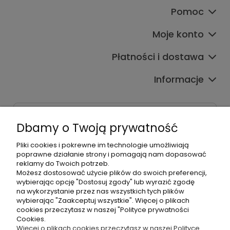
Pomoc
Moje konto
Płatności i dostawa
Informacje
Dane kontaktowe
Dbamy o Twoją prywatność
Godziny czynnej infolinii
Pon.-Pt. 9:00-17:00
Pliki cookies i pokrewne im technologie umożliwiają
poprawne działanie strony i pomagają nam dopasować
reklamy do Twoich potrzeb.
Telefon:
Możesz dostosować użycie plików do swoich preferencji,
+48500660700
wybierając opcję "Dostosuj zgody" lub wyrazić zgodę
E-mail:
na wykorzystanie przez nas wszystkich tych plików
biuro@hurtowniahellonails.pl
wybierając "Zaakceptuj wszystkie". Więcej o plikach
cookies przeczytasz w naszej "Polityce prywatności
Cookies.
Więcej o plikach cookies przeczytasz w naszej Polityce