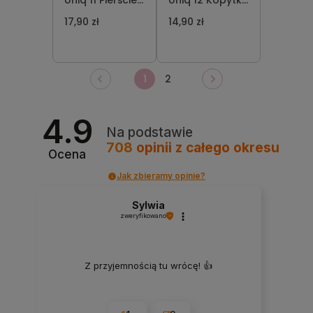
Uniq 11 Pierścień
Uniq 12 Kopytko
Część Robocza
Skośne Część
17,90 zł
14,90 zł
Kopytka
Robocza
Kopytka
1
2
4.9
Na podstawie
708
opinii
z całego okresu
Ocena
Jak zbieramy opinie?
Sylwia
zweryfikowano
Z przyjemnością tu wrócę! 👍