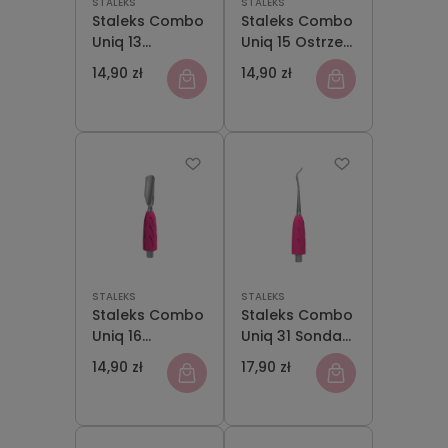
STALEKS
STALEKS
Staleks Combo
Staleks Combo
Uniq 13
Uniq 15 Ostrze
Toporek Część
Proste Część
14,90 zł
14,90 zł
Robocza
Robocza
Kopytka
Kopytka
STALEKS
STALEKS
Staleks Combo
Staleks Combo
Uniq 16
Uniq 31 Sonda
Popychacz
Pochylona w
14,90 zł
17,90 zł
Wąski
Lewo Część
Zaokrąglony
Robocza
Część Robocza
Kopytka
Kopytka