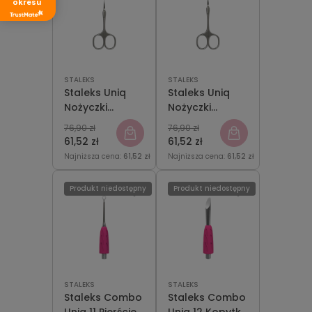
okresu
STALEKS
STALEKS
Staleks Uniq
Staleks Uniq
Nożyczki
Nożyczki
Ballerina 10
Ballerina 10
76,90 zł
76,90 zł
Type 3
Type 4
61,52 zł
61,52 zł
Najniższa cena:
61,52 zł
Najniższa cena:
61,52 zł
Produkt niedostępny
Produkt niedostępny
STALEKS
STALEKS
Staleks Combo
Staleks Combo