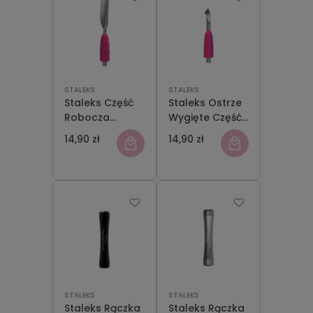
STALEKS
STALEKS
Staleks Część
Staleks Ostrze
Robocza
Wygięte Część
Kopytka
Robocza
14,90 zł
14,90 zł
Combo UNIQ 17
Kopytka
Popychacz
Combo Uniq 14
Szeroki
Zaokrąglony
STALEKS
STALEKS
Staleks Rączka
Staleks Rączka