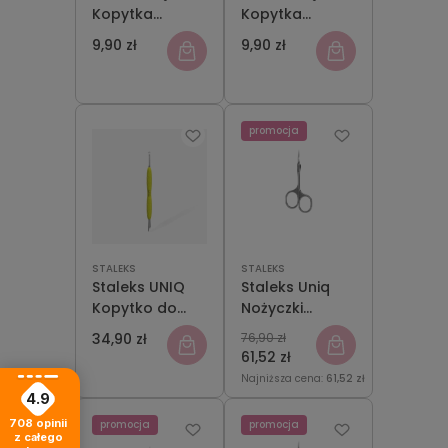
Kopytka
Kopytka
Combo Czarna
Combo Uniq
9,90 zł
9,90 zł
Uniq 10b do
Srebrna 10 do
Wymiennych
Wymiennych
Części
Części
Roboczych
Roboczych
promocja
STALEKS
STALEKS
Staleks UNIQ
Staleks Uniq
Kopytko do
Nożyczki
Manicure
Asymmetric 30
34,90 zł
76,90 zł
Gummy Żółte 11
Type 4
61,52 zł
Type 2
Najniższa cena:
61,52 zł
4.9
708
opinii
promocja
promocja
z całego