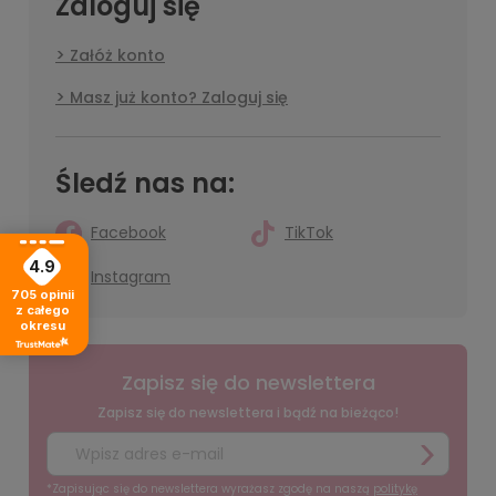
Zaloguj się
Załóż konto
Masz już konto? Zaloguj się
Śledź nas na:
Facebook
TikTok
4.9
Instagram
705
opinii
z całego
okresu
Zapisz się do newslettera
Zapisz się do newslettera i bądź na bieżąco!
*Zapisując się do newslettera wyrażasz zgodę na naszą
politykę