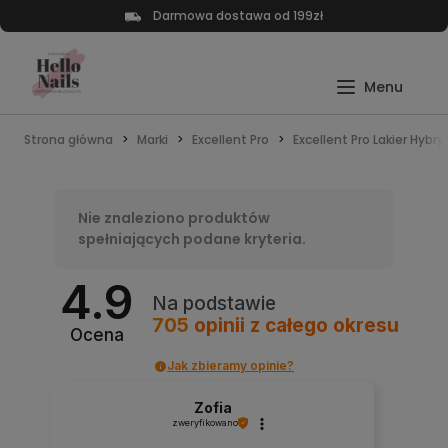
Darmowa dostawa od 199zł
Strona główna
Marki
Excellent Pro
Excellent Pro Lakier Hybr
Nie znaleziono produktów
spełniających podane kryteria.
4.9
Na podstawie
705
opinii
z całego okresu
Ocena
Jak zbieramy opinie?
Zofia
zweryfikowano