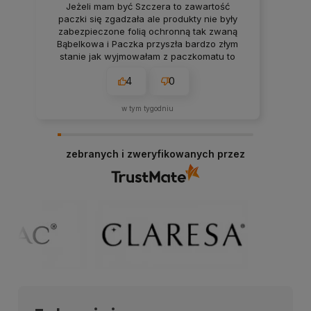
Jeżeli mam być Szczera to zawartość
paczki się zgadzała ale produkty nie były
zabezpieczone folią ochronną tak zwaną
Bąbelkowa i Paczka przyszła bardzo złym
stanie jak wyjmowałam z paczkomatu to
wszystko mi wyleciało z tego więc
4
0
rozważałam to czy bym zamówiła drugi raz
w tym tygodniu
zebranych i zweryfikowanych przez