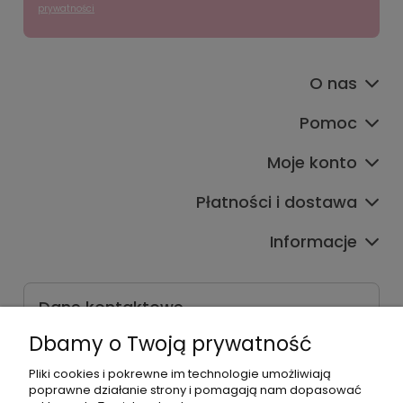
prywatności
O nas
Pomoc
Moje konto
Płatności i dostawa
Informacje
Dane kontaktowe
Godziny czynnej infolinii
Dbamy o Twoją prywatność
Pon.-Pt. 9:00-17:00
Pliki cookies i pokrewne im technologie umożliwiają
poprawne działanie strony i pomagają nam dopasować
Telefon: