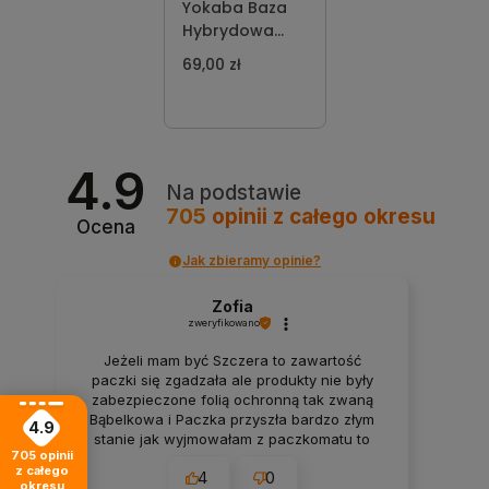
Yokaba Baza
Hybrydowa
Soft 12 ml
69,00 zł
4.9
Na podstawie
705
opinii
z całego okresu
Ocena
Jak zbieramy opinie?
Zofia
zweryfikowano
Jeżeli mam być Szczera to zawartość
paczki się zgadzała ale produkty nie były
zabezpieczone folią ochronną tak zwaną
Bąbelkowa i Paczka przyszła bardzo złym
4.9
stanie jak wyjmowałam z paczkomatu to
705
opinii
wszystko mi wyleciało z tego więc
z całego
4
0
rozważałam to czy bym zamówiła drugi raz
okresu