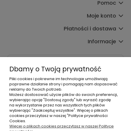
Pomoc
Moje konto
Płatności i dostawa
Informacje
Dane kontaktowe
Dbamy o Twoją prywatność
Godziny czynnej infolinii
Pon.-Pt. 9:00-17:00
Pliki cookies i pokrewne im technologie umożliwiają
poprawne działanie strony i pomagają nam dopasować
reklamy do Twoich potrzeb.
Telefon:
Możesz dostosować użycie plików do swoich preferencji,
+48500660700
wybierając opcję "Dostosuj zgody" lub wyrazić zgodę
E-mail:
na wykorzystanie przez nas wszystkich tych plików
biuro@hurtowniahellonails.pl
wybierając "Zaakceptuj wszystkie". Więcej o plikach
cookies przeczytasz w naszej "Polityce prywatności
Cookies.
Więcej o plikach cookies przeczytasz w naszej Polityce