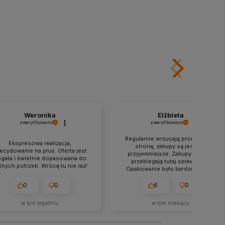
Weronika
Elżbieta
zweryfikowano
zweryfikowano
Regularnie wrzucają promocje na
Ekspresowa realizacja,
stronę, zakupy są jeszcze
ecydowanie na plus. Oferta jest
przyjemniejsze. Zakupy zawsze
gata i świetnie dopasowana do
przebiegają tutaj sprawnie.👍
żnych potrzeb. Wrócę tu nie raz!
Opakowanie było bardzo trwałe i
odporne na zgniecenia.
0
0
6
0
w tym tygodniu
w tym miesiącu