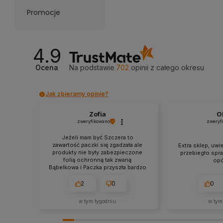
Promocje
4.9
Ocena
Na podstawie
702
opinii
z całego okresu
Jak zbieramy opinie?
Zofia
O
zweryfikowano
zweryf
Jeżeli mam być Szczera to
zawartość paczki się zgadzała ale
Extra sklep, uwi
produkty nie były zabezpieczone
przebiegło spr
folią ochronną tak zwaną
opó
Bąbelkowa i Paczka przyszła bardzo
złym stanie jak wyjmowałam z
paczkomatu to wszystko mi
2
0
0
wyleciało z tego więc rozważałam
to czy bym zamówiła drugi raz
w tym tygodniu
w tym