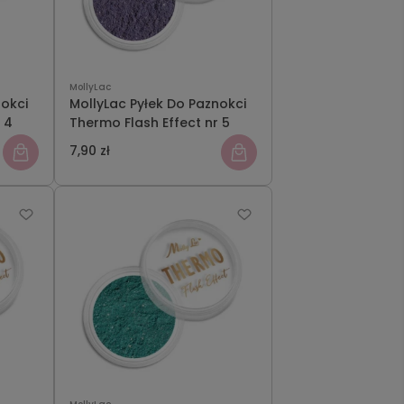
MollyLac
nokci
MollyLac Pyłek Do Paznokci
 4
Thermo Flash Effect nr 5
7,90 zł