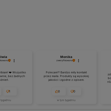
liwia
Monika
ikowano
zweryfikowano
elbiam! ❤️ Wszystko
Polecam!!! Bardzo miły kontakt
zd
awnie, bez żadnych
przez maila. Produkty są wysokiej
bo
źnień.
jakości i zgodne z opisem.
ró
1
0
0
 tygodniu
w tym tygodniu