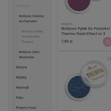
MollyLac
MollyLac Ozdoby
do Paznokci
MollyLac
MollyLac Pyłek Do Paznokci
MollyLac Pyłek
Thermo Flash Effect nr 2
do Paznokci
7,90 zł
Thermo
MollyLac Żele i
Akrylożele
Moyra
Mylaq
Neonail
Palu
Pharm Foot