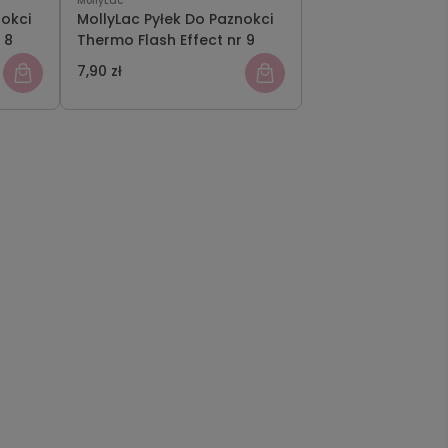
MollyLac
nokci
MollyLac Pyłek Do Paznokci
 8
Thermo Flash Effect nr 9
7,90 zł