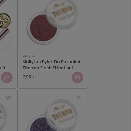
MollyLac
MollyLac Pyłek Do Paznokci
y 9
Thermo Flash Effect nr 1
7,90 zł