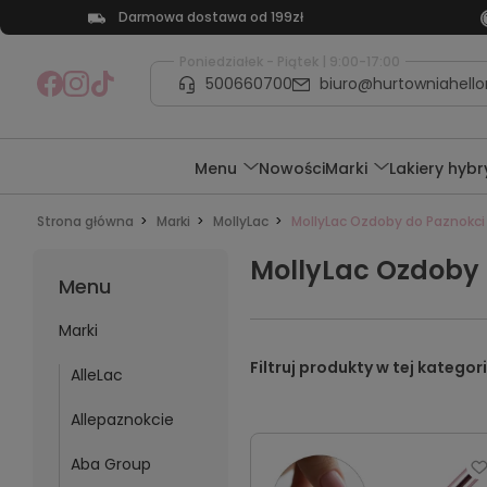
Darmowa dostawa od 199zł
Poniedziałek - Piątek | 9:00-17:00
500660700
biuro@hurtowniahellon
Menu
Nowości
Marki
Lakiery hyb
Strona główna
Marki
MollyLac
MollyLac Ozdoby do Paznokci
MollyLac Ozdoby 
Menu
Marki
AlleLac
Allepaznokcie
Aba Group