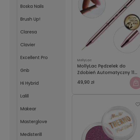
Boska Nails
Brush Up!
Claresa
Clavier
Excellent Pro
MollyLac
MollyLac Pędzelek do
Gnb
Zdobień Automatyczny 11
mm
49,90 zł
Hi Hybrid
Lalill
Makear
Masterglove
Medisterill