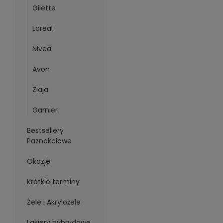
Gilette
Loreal
Nivea
Avon
Ziaja
Garnier
Bestsellery
Paznokciowe
Okazje
Krótkie terminy
Żele i Akrylożele
Lakiery hybrydowe