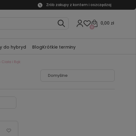
Zrób zakupy z kontem i oszczędzaj
0,00 zł
0
y do hybryd
Blog
Krótkie terminy
Ciała i Rąk