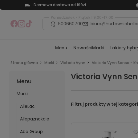
Darmowa dostawa od 199zł
Poniedziałek - Piątek | 9:00-17:00
500660700
biuro@hurtowniahellon
Menu
Nowości
Marki
Lakiery hyb
Strona główna
Marki
Victoria Vynn
Victoria Vynn Senso - Kre
Victoria Vynn Sen
Menu
Marki
AlleLac
Allepaznokcie
Aba Group