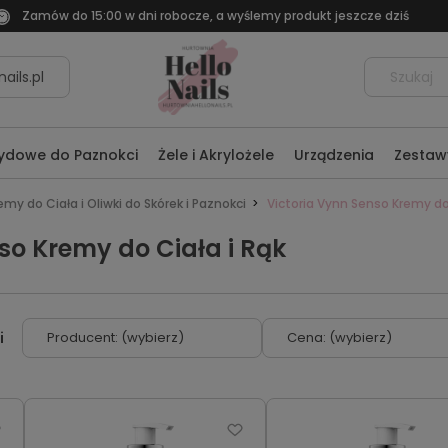
Zamów do 15:00 w dni robocze, a wyślemy produkt jeszcze dziś
ails.pl
rydowe do Paznokci
Żele i Akrylożele
Urządzenia
Zestaw
my do Ciała i Oliwki do Skórek i Paznokci
Victoria Vynn Senso Kremy do 
so Kremy do Ciała i Rąk
Producent: (wybierz)
Cena: (wybierz)