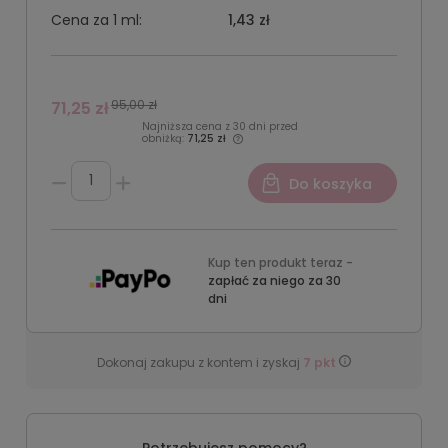
Cena za 1
ml:
1,43 zł
95,00 zł
71,25 zł
Najniższa cena z 30 dni przed
obniżką:
71,25 zł
Do koszyka
Kup ten produkt teraz -
zapłać za niego za 30
dni
Dokonaj zakupu z kontem i zyskaj
7
pkt
Potrzebujesz pomocy?