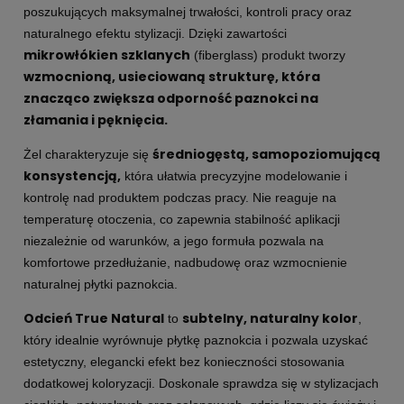
poszukujących maksymalnej trwałości, kontroli pracy oraz
naturalnego efektu stylizacji. Dzięki zawartości
mikrowłókien szklanych
(fiberglass) produkt tworzy
wzmocnioną, usieciowaną strukturę, która
znacząco zwiększa odporność paznokci na
złamania i pęknięcia.
średniogęstą, samopoziomującą
Żel charakteryzuje się
konsystencją,
która ułatwia precyzyjne modelowanie i
kontrolę nad produktem podczas pracy. Nie reaguje na
temperaturę otoczenia, co zapewnia stabilność aplikacji
niezależnie od warunków, a jego formuła pozwala na
komfortowe przedłużanie, nadbudowę oraz wzmocnienie
naturalnej płytki paznokcia.
Odcień True Natural
subtelny, naturalny kolor
to
,
który idealnie wyrównuje płytkę paznokcia i pozwala uzyskać
estetyczny, elegancki efekt bez konieczności stosowania
dodatkowej koloryzacji. Doskonale sprawdza się w stylizacjach