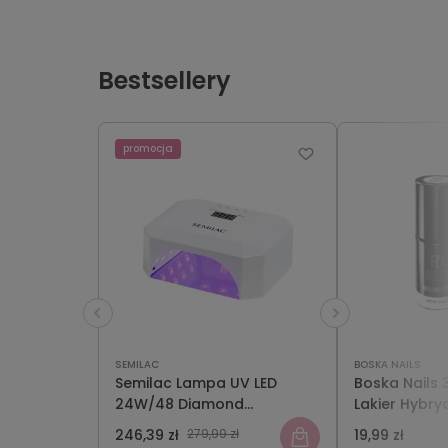
Bestsellery
promocja
SEMILAC
BOSKA NAILS
Semilac Lampa UV LED
Boska Nails 
24W/48 Diamond
Lakier Hybry
Collection
246,39 zł
279,99 zł
19,99 zł