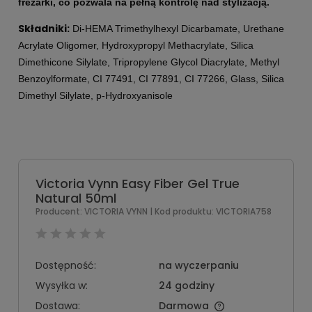
frezarki, co pozwala na pełną kontrolę nad stylizacją.
Składniki:
Di-HEMA Trimethylhexyl Dicarbamate, Urethane
Acrylate Oligomer, Hydroxypropyl Methacrylate, Silica
Dimethicone Silylate, Tripropylene Glycol Diacrylate, Methyl
Benzoylformate, CI 77491, CI 77891, CI 77266, Glass, Silica
Dimethyl Silylate, p-Hydroxyanisole
Victoria Vynn Easy Fiber Gel True
Natural 50ml
Producent:
VICTORIA VYNN
| Kod produktu:
VICTORIA758
Dostępność:
na wyczerpaniu
Wysyłka w:
24 godziny
Dostawa:
Darmowa