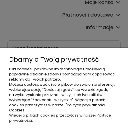
Moje konto
Płatności i dostawa
Informacje
Dane kontaktowe
Godziny czynnej infolinii
Dbamy o Twoją prywatność
Pon.-Pt. 9:00-17:00
Pliki cookies i pokrewne im technologie umożliwiają
poprawne działanie strony i pomagają nam dopasować
Telefon:
reklamy do Twoich potrzeb.
+48500660700
Możesz dostosować użycie plików do swoich preferencji,
E-mail:
wybierając opcję "Dostosuj zgody" lub wyrazić zgodę
biuro@hurtowniahellonails.pl
na wykorzystanie przez nas wszystkich tych plików
wybierając "Zaakceptuj wszystkie". Więcej o plikach
cookies przeczytasz w naszej "Polityce prywatności
Cookies.
Więcej o plikach cookies przeczytasz w naszej Polityce
©2026 Wszelkie Prawa Zastrzeżone | Hurtownia HelloNails
prywatności.