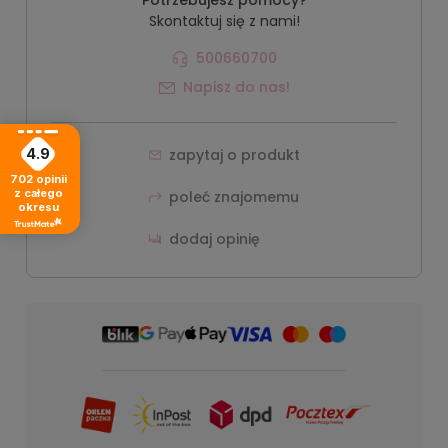
Skontaktuj się z nami!
500660700
Napisz do nas!
zapytaj o produkt
4.9
702
opinii
z całego
poleć znajomemu
okresu
dodaj opinię