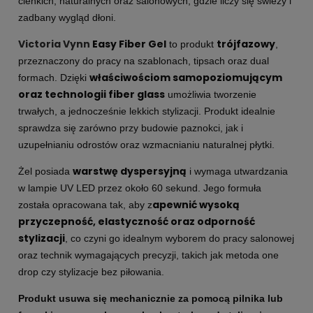
cienkich, naturalnych oraz salonowych, gdzie liczy się świeży i
zadbany wygląd dłoni.
Victoria Vynn
Easy Fiber Gel
trójfazowy
to produkt
,
przeznaczony do pracy na szablonach, tipsach oraz dual
właściwościom samopoziomującym
formach. Dzięki
oraz technologii fiber glass
umożliwia tworzenie
trwałych, a jednocześnie lekkich stylizacji. Produkt idealnie
sprawdza się zarówno przy budowie paznokci, jak i
uzupełnianiu odrostów oraz wzmacnianiu naturalnej płytki.
warstwę dyspersyjną
Żel posiada
i wymaga utwardzania
w lampie UV LED przez około 60 sekund. Jego formuła
apewnić wysoką
została opracowana tak, aby z
przyczepność, elastyczność oraz odporność
stylizacji
, co czyni go idealnym wyborem do pracy salonowej
oraz technik wymagających precyzji, takich jak metoda one
drop czy stylizacje bez piłowania.
Produkt usuwa się mechanicznie za pomocą pilnika lub