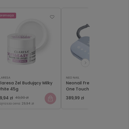
promocja
LARESA
NEO NAIL
laresa Żel Budujący Milky
Neonail Frezarka Nail Drill
hite 45g
One Touch 21W
9,94 zł
49,90 zł
389,99 zł
ajniższa cena:
29,94 zł