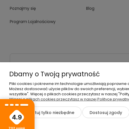
Poznajmy się
Blog
Program Lojalnościowy
Dbamy o Twoją prywatność
Pliki cookies i pokrewne im technologie umożliwiają poprawne
Możesz dostosować użycie plików do swoich preferencji, wybier
wszystkie". Więcej o plikach cookies przeczytasz w naszej "Poli
Więcej o plikach cookies przeczytasz w naszej Polityce prywatn
©2026 Wszelkie Prawa Zastrzeżone | Hurtownia HelloNails
Zaakceptuj tylko niezbędne
Dostosuj zgody
4.9
702
opinii