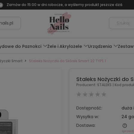
Zamów do 15:00 w dni robocze, a wyślemy produkt jeszcze dziś
ails.pl
rydowe do Paznokci
Żele i Akrylożele
Urządzenia
Zestaw
życzki Smart
Staleks Nożyczki do Skórek Smart 22 TYPE 1
Staleks Nożyczki do 
Producent:
STALEKS
| Kod produ
Dostępność:
duża 
Wysyłka w:
24 go
Dostawa:
sprawd