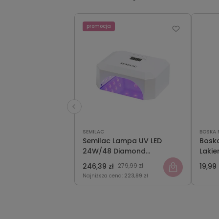
promocja
SEMILAC
BOSKA 
Semilac Lampa UV LED
Boska
24W/48 Diamond
Lakie
Collection
246,39 zł
279,99 zł
19,99 
Najniższa cena:
223,99 zł