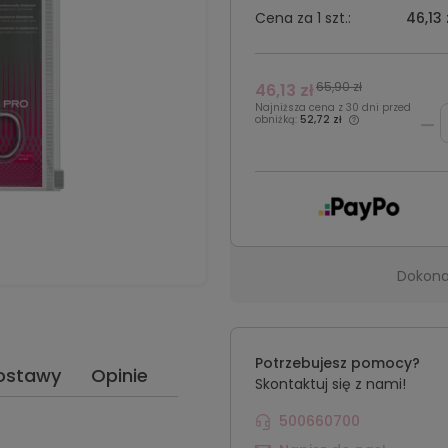
Cena za 1
szt.:
46,13 
65,90 zł
46,13 zł
Najniższa cena z 30 dni przed
obniżką:
52,72 zł
Dokona
Potrzebujesz pomocy?
ostawy
Opinie
Skontaktuj się z nami!
500660700