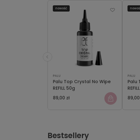
nowość
nowo
PALU
PALU
Palu Top Crystal No Wipe
Palu
REFILL 50g
REFIL
89,00 zł
89,00
Bestsellery