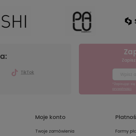
Zap
a:
Zapisz
TikTok
*Zapisując si
prywatności
Moje konto
Płatnoś
Twoje zamówienia
Formy pł