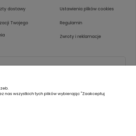
szty dostawy
Ustawienia plików cookies
izacji Twojego
Regulamin
ia
Zwroty i reklamacje
l
rzeb.
ez nas wszystkich tych plików wybierając "Zaakceptuj
Szablon Flex by
Ecommercy