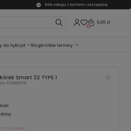
Zrób zakupy z kontem i oszczędzaj
0,00 zł
0
y do hybryd
Blog
Krótkie terminy
Skórek Smart 22 TYPE 1
ktu:
STALEKS175
ilość
dziny
ź formy dostawy