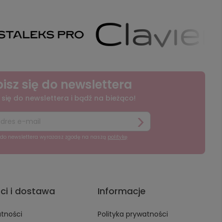
isz się do newslettera
 się do newslettera i bądź na bieżąco!
ę do newslettera wyrażasz zgodę na naszą
politykę
ci i dostawa
Informacje
atności
Polityka prywatności