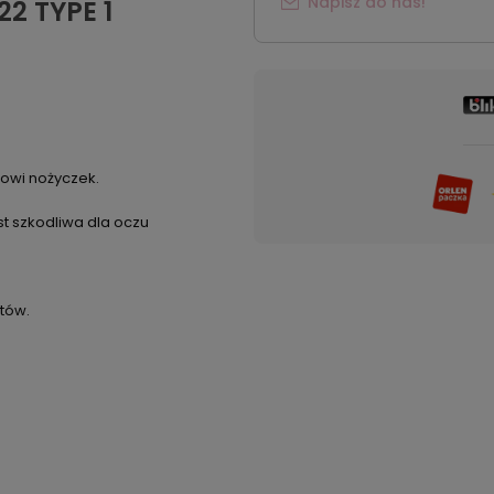
Napisz do nas!
22 TYPE 1
howi nożyczek.
st szkodliwa dla oczu
tów.