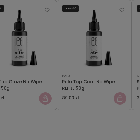
ść
nowość
PALU
S
 Top Glaze No Wipe
Palu Top Coat No Wipe
S
L 50g
REFILL 50g
P
2
 zł
89,00 zł
3