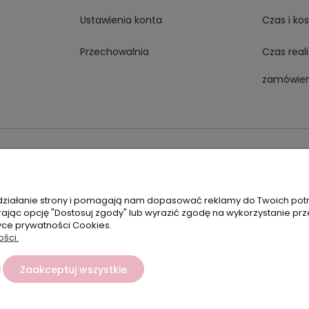
Ustawienia konta
Czas i ko
Przechowalnia
Czas real
zamówien
Dane kontaktowe
Telefon:
E-mail:
+48500660700
biuro@hurtowniahellonails.p
Godziny czynnej infolinii
Pon.-Pt. 9:00-17:00
 działanie strony i pomagają nam dopasować reklamy do Twoich pot
ając opcję "Dostosuj zgody" lub wyrazić zgodę na wykorzystanie prz
tyce prywatności Cookies.
ości.
Sklep internetowy Shoper Premium
Zaakceptuj wszystkie