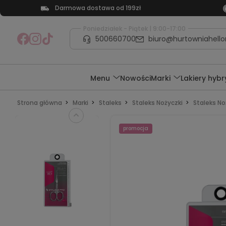
Darmowa dostawa od 199zł
Poniedziałek - Piątek | 9:00-17:00
500660700
biuro@hurtowniahellon
Menu
Nowości
Marki
Lakiery hyb
Strona główna
Marki
Staleks
Staleks Nożyczki
Staleks No
promocja