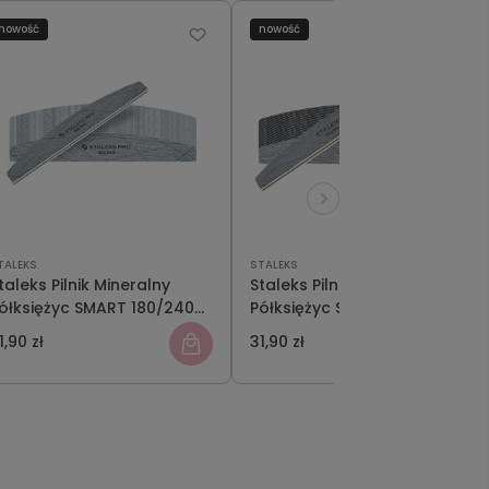
nowość
nowość
TALEKS
STALEKS
taleks Pilnik Mineralny
Staleks Pilnik Mineralny
ółksiężyc SMART 180/240
Półksiężyc SMART 180/180 25
5 szt
szt
1,90 zł
31,90 zł