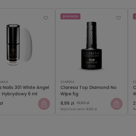
promocja
NAILS
CLARESA
C
 Nails 301 White Angel
Claresa Top Diamond No
C
r Hybrydowy 6 ml
Wipe 5g
W
zł
8,99 zł
19,99 zł
2
Najniższa cena:
8,99 zł
N