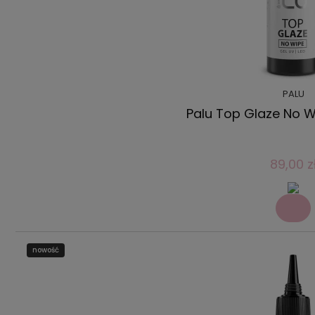
PALU
Palu Top Glaze No W
89,00 z
nowość