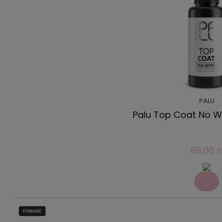
PALU
Palu Top Coat No Wi
89,00 z
nowość