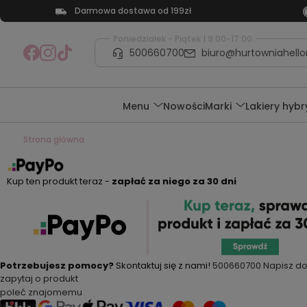
Darmowa dostawa od 199zł
Poniedziałek - Piątek | 9:00-17:00
500660700
biuro@hurtowniahellon
Menu
Nowości
Marki
Lakiery hyb
Strona główna
Kup ten produkt teraz -
zapłać za niego za 30 dni
Potrzebujesz pomocy?
Skontaktuj się z nami!
500660700
Napisz do
zapytaj o produkt
poleć znajomemu