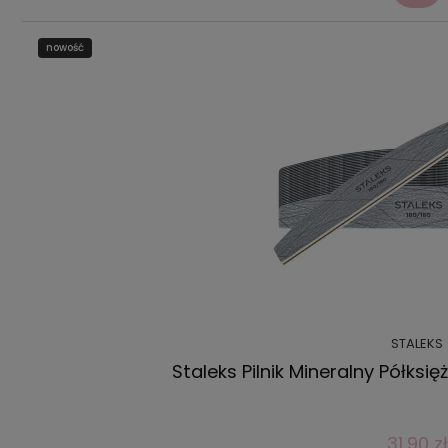
nowość
STALEKS
Staleks Pilnik Mineralny Półksi
31,90 zł