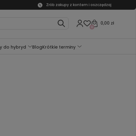
Zrób zakupy z kontem i oszczędzaj
0,00 zł
0
y do hybryd
Blog
Krótkie terminy