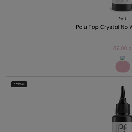
PALU
Palu Top Crystal No 
89,00 z
nowość